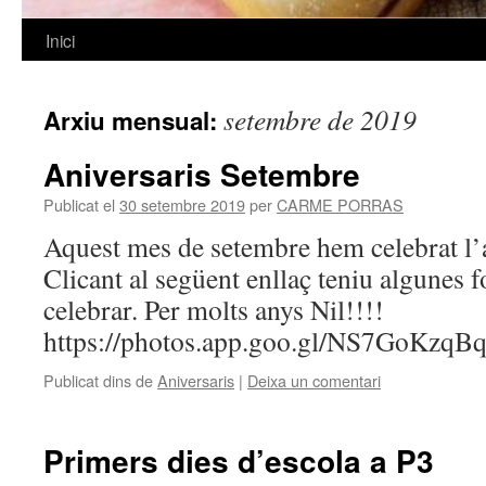
Inici
Vés
al
setembre de 2019
Arxiu mensual:
contingut
Aniversaris Setembre
Publicat el
30 setembre 2019
per
CARME PORRAS
Aquest mes de setembre hem celebrat l’a
Clicant al següent enllaç teniu algunes f
celebrar. Per molts anys Nil!!!!
https://photos.app.goo.gl/NS7GoKzq
Publicat dins de
Aniversaris
|
Deixa un comentari
Primers dies d’escola a P3