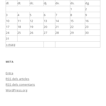
dl.
dt.
dc.
dj.
dv.
ds.
dg.
1
2
3
4
5
6
7
8
9
10
11
12
13
14
15
16
17
18
19
20
21
22
23
24
25
26
27
28
29
30
31
« maig
META
Entra
RSS
dels articles
RSS
dels comentaris
WordPress.org