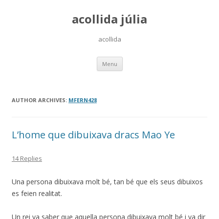
acollida júlia
acollida
Skip
Menu
to
content
AUTHOR ARCHIVES:
MFERN428
L’home que dibuixava dracs Mao Ye
14 Replies
Una persona dibuixava molt bé, tan bé que els seus dibuixos
es feien realitat.
Un rei va saber que aquella persona dibuixava molt bé i va dir