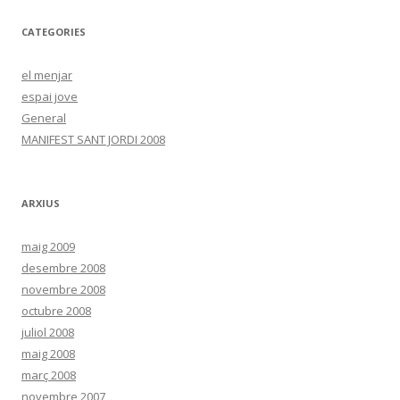
k
ix
CATEGORIES
el menjar
espai jove
General
MANIFEST SANT JORDI 2008
ARXIUS
maig 2009
desembre 2008
novembre 2008
octubre 2008
juliol 2008
maig 2008
març 2008
novembre 2007