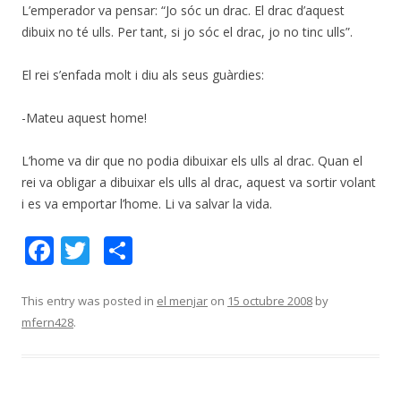
L’emperador va pensar: “Jo sóc un drac. El drac d’aquest
dibuix no té ulls. Per tant, si jo sóc el drac, jo no tinc ulls”.
El rei s’enfada molt i diu als seus guàrdies:
-Mateu aquest home!
L’home va dir que no podia dibuixar els ulls al drac. Quan el
rei va obligar a dibuixar els ulls al drac, aquest va sortir volant
i es va emportar l’home. Li va salvar la vida.
F
T
C
ac
w
o
e
itt
m
This entry was posted in
el menjar
on
15 octubre 2008
by
mfern428
.
b
er
p
o
ar
o
te