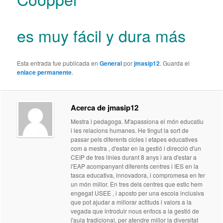
es muy fácil y dura más
Esta entrada fue publicada en
General
por
jmasip12
. Guarda el
enlace permanente
.
Acerca de jmasip12
Mestra i pedagoga. M'apassiona el món educatiu
i les relacions humanes. He tingut la sort de
passar pels diferents cicles i etapes educatives
com a mestra , d'estar en la gestió i direcció d'un
CEIP de tres línies durant 8 anys i ara d'estar a
l'EAP acompanyant diferents centres i IES en la
tasca educativa, innovadora, i compromesa en fer
un món millor. En tres dels centres que estic hem
engegat USEE , i aposto per una escola inclusiva
que pot ajudar a millorar actituds i valors a la
vegada que introduir nous enfocs a la gestió de
l'aula tradicional, per atendre millor la diversitat