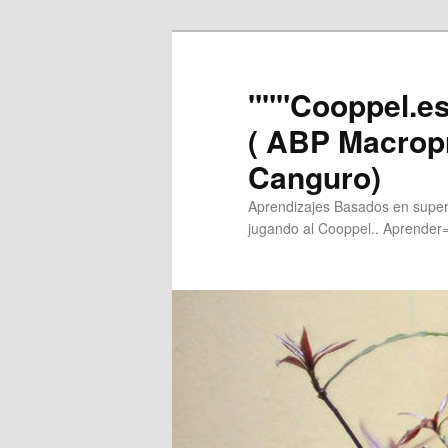
"""Cooppel.e
( ABP Macrop
Canguro)
Aprendizajes Basados en super
jugando al Cooppel.. Aprender= +