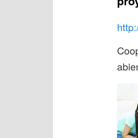
pro
http:
Coop
abie