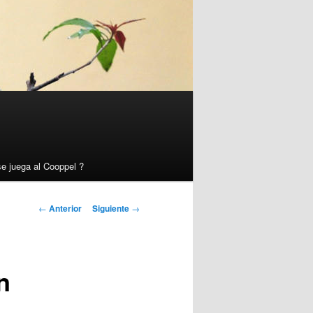
e juega al Cooppel ?
Navegador
←
Anterior
Siguiente
→
de
artículos
n