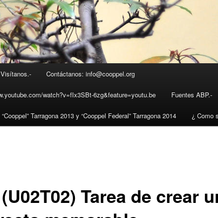
Visítanos.-
Contáctanos: info@cooppel.org
ww.youtube.com/watch?v=fIx3SBt-6zg&feature=youtu.be
Fuentes ABP.-
t “Cooppel” Tarragona 2013 y “Cooppel Federal” Tarragona 2014
¿ Como s
- (U02T02) Tarea de crear u