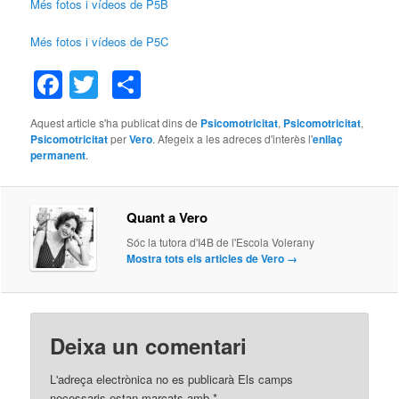
Més fotos i vídeos de P5B
Més fotos i vídeos de P5C
Facebook
Twitter
Comparteix
Aquest article s'ha publicat dins de
Psicomotricitat
,
Psicomotricitat
,
Psicomotricitat
per
Vero
. Afegeix a les adreces d'interès l'
enllaç
permanent
.
Quant a Vero
Sóc la tutora d'I4B de l'Escola Volerany
Mostra tots els articles de Vero
→
Deixa un comentari
L'adreça electrònica no es publicarà
Els camps
necessaris estan marcats amb
*