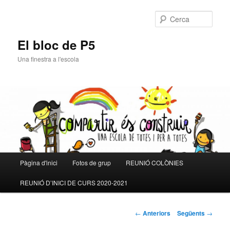
Cerca
El bloc de P5
Una finestra a l'escola
Menú
Pàgina d'inici
Fotos de grup
REUNIÓ COLÒNIES
Aneu
principal
REUNIÓ D’INICI DE CURS 2020-2021
al
contingut
Navegació
←
Anteriors
Següents
→
pels
principal