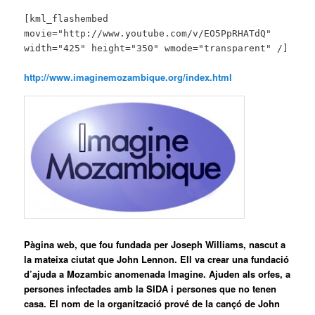
[kml_flashembed
movie="http://www.youtube.com/v/EO5PpRHATdQ"
width="425" height="350" wmode="transparent" /]
http://www.imaginemozambique.org/index.html
Pàgina web, que fou fundada per Joseph Williams, nascut a
la mateixa ciutat que John Lennon. Ell va crear una fundació
d’ajuda a Mozambic anomenada Imagine. Ajuden als orfes, a
persones infectades amb la SIDA i persones que no tenen
casa. El nom de la organització prové de la cançó de John