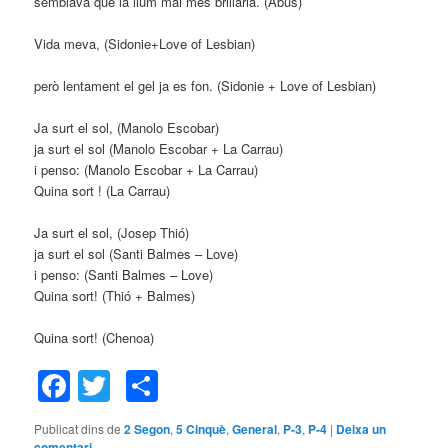
semblava que la llum mai més brillaria. (Abús)
Vida meva, (Sidonie+Love of Lesbian)
però lentament el gel ja es fon. (Sidonie + Love of Lesbian)
Ja surt el sol, (Manolo Escobar)
ja surt el sol (Manolo Escobar + La Carrau)
i penso: (Manolo Escobar + La Carrau)
Quina sort ! (La Carrau)
Ja surt el sol, (Josep Thió)
ja surt el sol (Santi Balmes – Love)
i penso: (Santi Balmes – Love)
Quina sort! (Thió + Balmes)
Quina sort! (Chenoa)
Facebook
Twitter
Comparteix
Publicat dins de
2 Segon
,
5 Cinquè
,
General
,
P-3
,
P-4
|
Deixa un
comentari