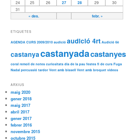
24
25
26
27
28
29
30
31
« des.
febr. »
ETIQUETES
audició 4rt
AGENDA CURS 2009/2010
audició
Audició 6è
castanyada
castanyes
castanya
coral remolí de notes
curiositats
dia de la pau
festes
fi de curs
Fuga
Nadal
percussió
tardor
Vent amb bissell
Vent amb broquet
videos
ARXIUS
maig 2020
gener 2018
maig 2017
abril 2017
gener 2017
febrer 2016
novembre 2015
octubre 2015