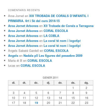
COMENTARIS RECENTS
Aroa Jornet
en
XIII TROBADA DE CORALS D’INFANTIL I
PRIMÀRIA. 4rt i 5è del curs 2014-15
Aroa Jornet Arbones
en
XII Trobada de Corals a Tarragona
Aroa Jornet Arbones
en
CORAL ESCOLA
Aroa Jornet Arbones
en
LA COBLA
Aroa Jornet Arbones
en
La coral té nom i logotip!
Aroa Jornet Arbones
en
La coral té nom i logotip!
Àngels Sabaté Gardell
en
CORAL ESCOLA
Angels
en
Nadala p5 Les figures del pessebre 2009
Maria 4t B
en
CORAL ESCOLA
lucas
en
CORAL ESCOLA
GENER 2011
dl.
dt.
dc.
dj.
dv.
ds.
dg.
1
2
3
4
5
6
7
8
9
10
11
12
13
14
15
16
17
18
19
20
21
22
23