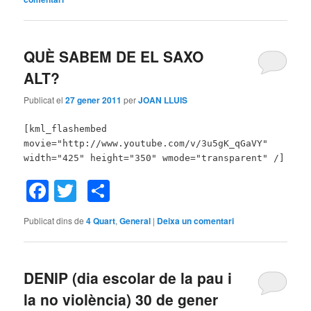
QUÈ SABEM DE EL SAXO
ALT?
Publicat el
27 gener 2011
per
JOAN LLUIS
[kml_flashembed
movie="http://www.youtube.com/v/3u5gK_qGaVY"
width="425" height="350" wmode="transparent" /]
Facebook
Twitter
Comparteix
Publicat dins de
4 Quart
,
General
|
Deixa un comentari
DENIP (dia escolar de la pau i
la no violència) 30 de gener