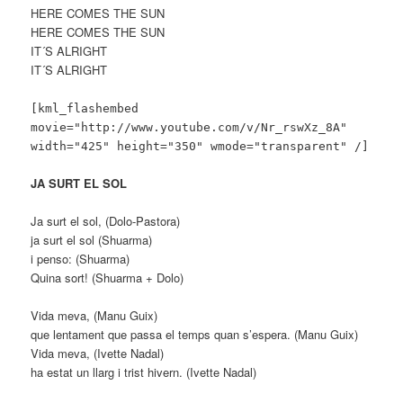
HERE COMES THE SUN
HERE COMES THE SUN
IT´S ALRIGHT
IT´S ALRIGHT
[kml_flashembed
movie="http://www.youtube.com/v/Nr_rswXz_8A"
width="425" height="350" wmode="transparent" /]
JA SURT EL SOL
Ja surt el sol, (Dolo-Pastora)
ja surt el sol (Shuarma)
i penso: (Shuarma)
Quina sort! (Shuarma + Dolo)
Vida meva, (Manu Guix)
que lentament que passa el temps quan s’espera. (Manu Guix)
Vida meva, (Ivette Nadal)
ha estat un llarg i trist hivern. (Ivette Nadal)