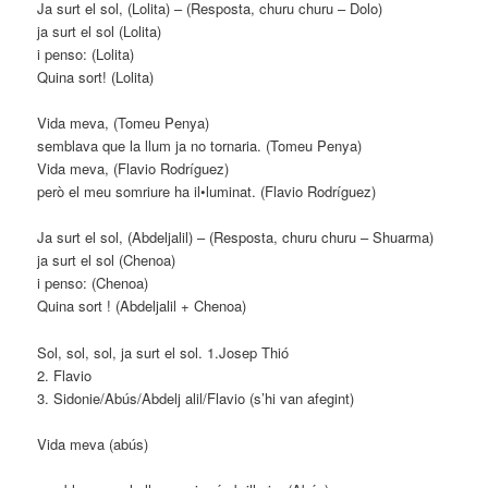
Ja surt el sol, (Lolita) – (Resposta, churu churu – Dolo)
ja surt el sol (Lolita)
i penso: (Lolita)
Quina sort! (Lolita)
Vida meva, (Tomeu Penya)
semblava que la llum ja no tornaria. (Tomeu Penya)
Vida meva, (Flavio Rodríguez)
però el meu somriure ha il•luminat. (Flavio Rodríguez)
Ja surt el sol, (Abdeljalil) – (Resposta, churu churu – Shuarma)
ja surt el sol (Chenoa)
i penso: (Chenoa)
Quina sort ! (Abdeljalil + Chenoa)
Sol, sol, sol, ja surt el sol. 1.Josep Thió
2. Flavio
3. Sidonie/Abús/Abdelj alil/Flavio (s’hi van afegint)
Vida meva (abús)