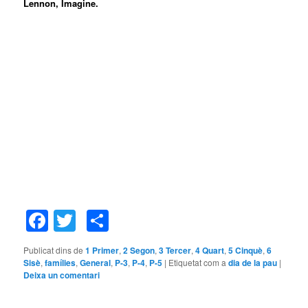
Lennon, Imagine.
Facebook
Twitter
Comparteix
Publicat dins de
1 Primer
,
2 Segon
,
3 Tercer
,
4 Quart
,
5 Cinquè
,
6
Sisè
,
famílies
,
General
,
P-3
,
P-4
,
P-5
|
Etiquetat com a
dia de la pau
|
Deixa un comentari