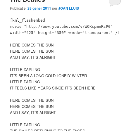
Publicat el
28 gener 2011
per
JOAN LLUIS
[kml_flashembed
movie="http://www.youtube.com/v/WQKcpmnRsP0"
width="425" height="350" wmode="transparent" /]
HERE COMES THE SUN
HERE COMES THE SUN
AND I SAY, IT´S ALRIGHT
LITTLE DARLING
IT´S BEEN A LONG COLD LONELY WINTER
LITTLE DARLING
IT FEELS LIKE YEARS SINCE IT´S BEEN HERE
HERE COMES THE SUN
HERE COMES THE SUN
AND I SAY, IT´S ALRIGHT
LITTLE DARLING
THE SMILES RETURNING TO THE FACES