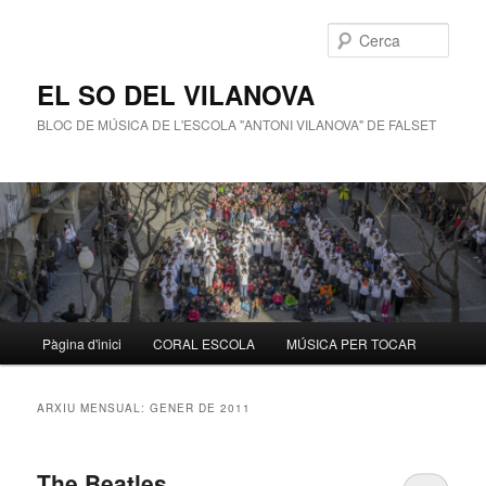
Cerca
EL SO DEL VILANOVA
BLOC DE MÚSICA DE L'ESCOLA "ANTONI VILANOVA" DE FALSET
Menú
Pàgina d'inici
CORAL ESCOLA
MÚSICA PER TOCAR
Aneu
Aneu
principal
al
al
ARXIU MENSUAL:
GENER DE 2011
contingut
contingut
The Beatles
principal
secundari