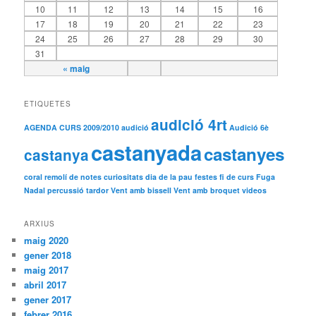
10
11
12
13
14
15
16
17
18
19
20
21
22
23
24
25
26
27
28
29
30
31
« maig
ETIQUETES
audició 4rt
AGENDA CURS 2009/2010
audició
Audició 6è
castanyada
castanyes
castanya
coral remolí de notes
curiositats
dia de la pau
festes
fi de curs
Fuga
Nadal
percussió
tardor
Vent amb bissell
Vent amb broquet
videos
ARXIUS
maig 2020
gener 2018
maig 2017
abril 2017
gener 2017
febrer 2016