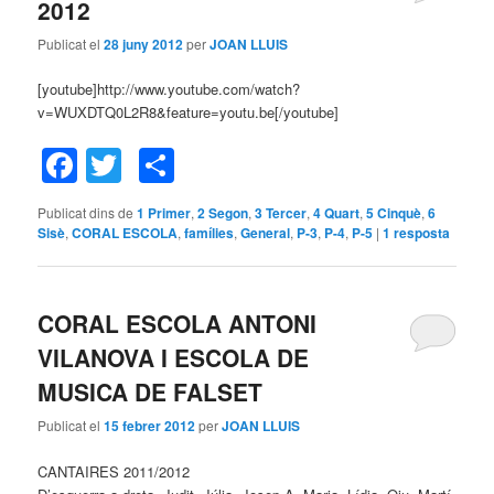
2012
Publicat el
28 juny 2012
per
JOAN LLUIS
[youtube]http://www.youtube.com/watch?
v=WUXDTQ0L2R8&feature=youtu.be[/youtube]
Facebook
Twitter
Comparteix
Publicat dins de
1 Primer
,
2 Segon
,
3 Tercer
,
4 Quart
,
5 Cinquè
,
6
Sisè
,
CORAL ESCOLA
,
famílies
,
General
,
P-3
,
P-4
,
P-5
|
1
resposta
CORAL ESCOLA ANTONI
VILANOVA I ESCOLA DE
MUSICA DE FALSET
Publicat el
15 febrer 2012
per
JOAN LLUIS
CANTAIRES 2011/2012