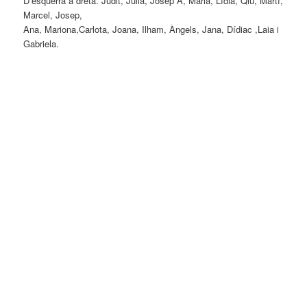
D’esquerra a dreta. Judit, Júlia, Josep A, Maria, Lídia, Qiu, Martí,
Marcel, Josep,
Ana, Mariona,Carlota, Joana, Ilham, Àngels, Jana, Dídiac ,Laia i
Gabriela.