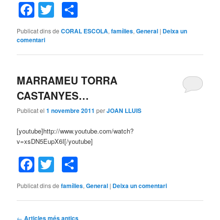
Facebook
Twitter
Comparteix
Publicat dins de
CORAL ESCOLA
,
famílies
,
General
|
Deixa un
comentari
MARRAMEU TORRA
CASTANYES…
Publicat el
1 novembre 2011
per
JOAN LLUIS
[youtube]http://www.youtube.com/watch?
v=xsDN5EupX6I[/youtube]
Facebook
Twitter
Comparteix
Publicat dins de
famílies
,
General
|
Deixa un comentari
Navegació
←
Articles més antics