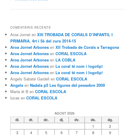
pels
articles
COMENTARIS RECENTS
Aroa Jornet
en
XIII TROBADA DE CORALS D’INFANTIL I
PRIMÀRIA. 4rt i 5è del curs 2014-15
Aroa Jornet Arbones
en
XII Trobada de Corals a Tarragona
Aroa Jornet Arbones
en
CORAL ESCOLA
Aroa Jornet Arbones
en
LA COBLA
Aroa Jornet Arbones
en
La coral té nom i logotip!
Aroa Jornet Arbones
en
La coral té nom i logotip!
Àngels Sabaté Gardell
en
CORAL ESCOLA
Angels
en
Nadala p5 Les figures del pessebre 2009
Maria 4t B
en
CORAL ESCOLA
lucas
en
CORAL ESCOLA
AGOST 2026
dl.
dt.
dc.
dj.
dv.
ds.
dg.
1
2
3
4
5
6
7
8
9