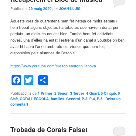
Publicat el
29 maig 2020
per
JOAN LLUIS
Aquests dies de quarentena hem fet neteja de molts espais i
hem trobat alguns objectes i artefactes que havíem donat per
perduts, un d’ells és aquest bloc. També hem fet activitats
noves, una d’elles ha estat l’estrena d’un canal a youtube on ben
aviat hi haurà l’arxiu amb tots els vídeos que hem fet,
disponibles pels alumnes de l’escola.
https://www.youtube.com/c/escolaantonivilanova
Facebook
Twitter
Comparteix
Publicat dins de
1 Primer
,
2 Segon
,
3 Tercer
,
4 Quart
,
5 Cinquè
,
6
Sisè
,
CORAL ESCOLA
,
famílies
,
General
,
P-3
,
P-4
,
P-5
|
Deixa un
comentari
Trobada de Corals Falset