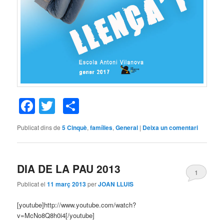
Facebook
Twitter
Comparteix
Publicat dins de
5 Cinquè
,
famílies
,
General
|
Deixa un comentari
DIA DE LA PAU 2013
1
Publicat el
11 març 2013
per
JOAN LLUIS
[youtube]http://www.youtube.com/watch?
v=McNo8Q8h0i4[/youtube]