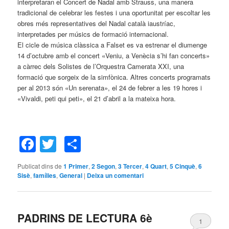
interpretaran el Concert de Nadal amb Strauss, una manera
tradicional de celebrar les festes i una oportunitat per escoltar les
obres més representatives del Nadal català iaustríac,
interpretades per músics de formació internacional.
El cicle de música clàssica a Falset es va estrenar el diumenge
14 d’octubre amb el concert «Veniu, a Venècia s’hi fan concerts»
a càrrec dels Solistes de l’Orquestra Camerata XXI, una
formació que sorgeix de la simfònica. Altres concerts programats
per al 2013 són «Un serenata», el 24 de febrer a les 19 hores i
«Vivaldi, peti qui peti», el 21 d’abril a la mateixa hora.
Facebook
Twitter
Comparteix
Publicat dins de
1 Primer
,
2 Segon
,
3 Tercer
,
4 Quart
,
5 Cinquè
,
6
Sisè
,
famílies
,
General
|
Deixa un comentari
PADRINS DE LECTURA 6è
1