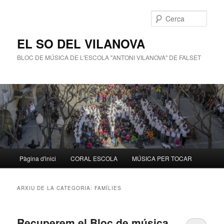
Cerca
EL SO DEL VILANOVA
BLOC DE MÚSICA DE L'ESCOLA "ANTONI VILANOVA" DE FALSET
Menú
Pàgina d'inici
CORAL ESCOLA
MÚSICA PER TOCAR
Aneu
Aneu
principal
al
al
ARXIU DE LA CATEGORIA:
FAMÍLIES
contingut
contingut
Recuperem el Bloc de música
principal
secundari