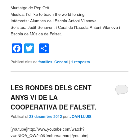
Muntatge de Pep Ortí.
Música: I’d like to teach the world to sing
Intèrprets: Alumnes de l’Escola Antoni Vilanova
Solistes: Judit Benavent i Coral de l’Escola Antoni Vilanova i
Escola de Música de Falset.
Facebook
Twitter
Comparteix
Publicat dins de
famílies
,
General
|
1
resposta
LES RONDES DELS CENT
ANYS VI DE LA
COOPERATIVA DE FALSET.
Publicat el
23 desembre 2012
per
JOAN LLUIS
[youtube]http://www.youtube.com/watch?
v=oNIQA_QW2n0&feature=share[/youtube]