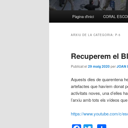
Menú
Pàgina d'inici
CORAL ESCO
Aneu
Aneu
principal
al
al
ARXIU DE LA CATEGORIA:
P-5
contingut
contingut
Recuperem el B
principal
secundari
Publicat el
29 maig 2020
per
JOAN 
Aquests dies de quarentena hem
artefactes que havíem donat pe
activitats noves, una d’elles h
l’arxiu amb tots els vídeos que
https://www.youtube.com/c/esc