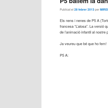
P5 ballem la dan
Publicat el
28 febrer 2013
per
MIRE
Els nens i nenes de P5 A (Tort
francesa “L’alosa”. La versió q
de l’animació infantil al nostre 
Ja veureu que bé que ho fem!
P5 A: