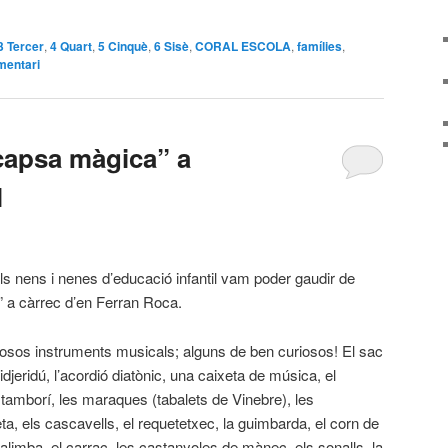
arteix
3 Tercer
,
4 Quart
,
5 Cinquè
,
6 Sisè
,
CORAL ESCOLA
,
famílies
,
mentari
capsa màgica” a
l
els nens i nenes d’educació infantil vam poder gaudir de
” a càrrec d’en Ferran Roca.
osos instruments musicals; alguns de ben curiosos! El sac
idjeridú, l’acordió diatònic, una caixeta de música, el
el tamborí, les maraques (tabalets de Vinebre), les
ta, els cascavells, el requetetxec, la guimbarda, el corn de
 kalimba, el carrac, les castanyoles de mànec, els sonalls, la