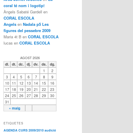
coral té nom i logotip!
Àngels Sabaté Gardell
en
CORAL ESCOLA
Angels
en
Nadala p5 Les
figures del pessebre 2009
Maria 4t B
en
CORAL ESCOLA
lucas
en
CORAL ESCOLA
AGOST 2026
dl.
dt.
dc.
dj.
dv.
ds.
dg.
1
2
3
4
5
6
7
8
9
10
11
12
13
14
15
16
17
18
19
20
21
22
23
24
25
26
27
28
29
30
31
« maig
ETIQUETES
AGENDA CURS 2009/2010
audició