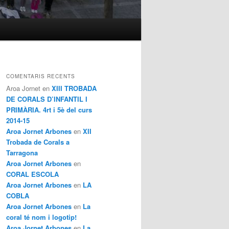
COMENTARIS RECENTS
Aroa Jornet
en
XIII TROBADA
DE CORALS D’INFANTIL I
PRIMÀRIA. 4rt i 5è del curs
2014-15
Aroa Jornet Arbones
en
XII
Trobada de Corals a
Tarragona
Aroa Jornet Arbones
en
CORAL ESCOLA
Aroa Jornet Arbones
en
LA
COBLA
Aroa Jornet Arbones
en
La
coral té nom i logotip!
Aroa Jornet Arbones
en
La