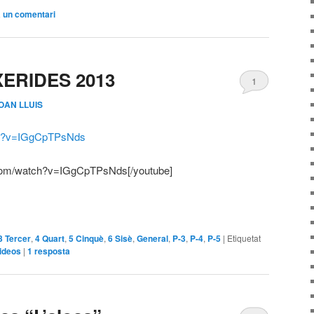
 un comentari
ERIDES 2013
1
OAN LLUIS
ch?v=IGgCpTPsNds
.com/watch?v=IGgCpTPsNds[/youtube]
arteix
3 Tercer
,
4 Quart
,
5 Cinquè
,
6 Sisè
,
General
,
P-3
,
P-4
,
P-5
|
Etiquetat
ideos
|
1
resposta