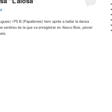
sa “L’alosa”
IA
ugues) i P5 B (Papallones) hem après a ballar la dansa
ue sentireu és la que va enregistrar en Xesco Boix, pioner
país.