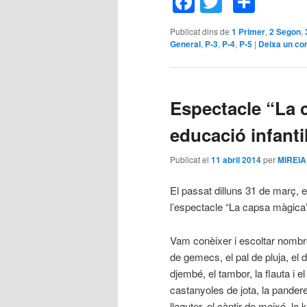
Facebook
Twitter
Comp
Publicat dins de
1 Primer
,
2 Segon
,
General
,
P-3
,
P-4
,
P-5
|
Deixa un co
Espectacle “La 
educació infanti
Publicat el
11 abril 2014
per
MIREIA
El passat dilluns 31 de març, 
l’espectacle “La capsa màgica
Vam conèixer i escoltar nombr
de gemecs, el pal de pluja, el d
djembé, el tambor, la flauta i 
castanyoles de jota, la pandere
llaguter, el càntir de moixó, la