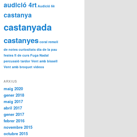
audició 4rt
Audició 6è
castanya
castanyada
castanyes
coral remolí
de notes
curiositats
dia de la pau
festes
fi de curs
Fuga
Nadal
percussió
tardor
Vent amb bissell
Vent amb broquet
videos
ARXIUS
maig 2020
gener 2018
maig 2017
abril 2017
gener 2017
febrer 2016
novembre 2015
octubre 2015