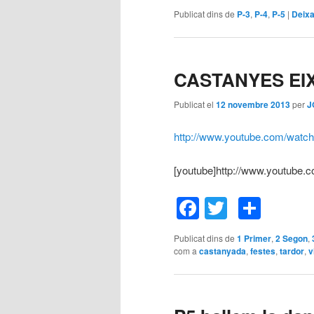
Publicat dins de
P-3
,
P-4
,
P-5
|
Deixa
CASTANYES EIX
Publicat el
12 novembre 2013
per
J
http://www.youtube.com/wat
[youtube]http://www.youtube
Facebook
Twitter
Comp
Publicat dins de
1 Primer
,
2 Segon
,
com a
castanyada
,
festes
,
tardor
,
v