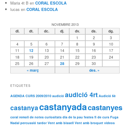
Maria 4t B
en
CORAL ESCOLA
lucas
en
CORAL ESCOLA
NOVEMBRE 2013
dl.
dt.
dc.
dj.
dv.
ds.
dg.
1
2
3
4
5
6
7
8
9
10
11
12
13
14
15
16
17
18
19
20
21
22
23
24
25
26
27
28
29
30
« març
des. »
ETIQUETES
audició 4rt
AGENDA CURS 2009/2010
audició
Audició 6è
castanyada
castanyes
castanya
coral remolí de notes
curiositats
dia de la pau
festes
fi de curs
Fuga
Nadal
percussió
tardor
Vent amb bissell
Vent amb broquet
videos