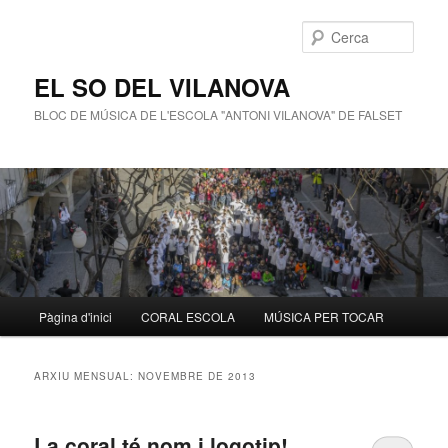
Cerca
EL SO DEL VILANOVA
BLOC DE MÚSICA DE L'ESCOLA "ANTONI VILANOVA" DE FALSET
Menú
Pàgina d'inici
CORAL ESCOLA
MÚSICA PER TOCAR
Aneu
Aneu
principal
al
al
ARXIU MENSUAL:
NOVEMBRE DE 2013
contingut
contingut
La coral té nom i logotip!
principal
secundari