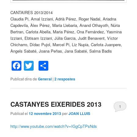
CANTAIRES 2013/2014
Claudia Pi, Amal Izziani, Adrià Pérez, Roger Nadal, Ariadna
Capdevila, Àlex Pérez, Maria Llebaria, Anand Othayoth, Núria
Bertran, Carlota Abella, Maria Pérez, Ona Fernández, Yasmina
Izziani, Ebtisam Izziani, Júlia Garcia, Judit Benavent, Víctor
Chicharro, Dídac Pujol, Marcel Pi, Liz Nupia, Carlota Juanpere,
Àngels Sabaté, Joana Peñas, Jana Sabaté, Salma Badis
Facebook
Twitter
Comparteix
Publicat dins de
General
|
2
respostes
CASTANYES EIXERIDES 2013
1
Publicat el
12 novembre 2013
per
JOAN LLUIS
http://www.youtube.com/watch?v=IGgCpTPsNds