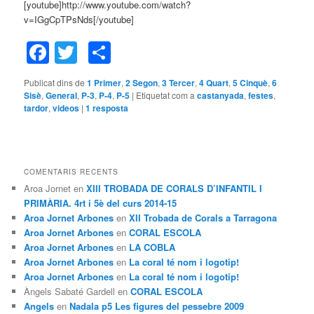
[youtube]http://www.youtube.com/watch?
v=IGgCpTPsNds[/youtube]
Facebook
Twitter
Comparteix
Publicat dins de
1 Primer
,
2 Segon
,
3 Tercer
,
4 Quart
,
5 Cinquè
,
6
Sisè
,
General
,
P-3
,
P-4
,
P-5
|
Etiquetat com a
castanyada
,
festes
,
tardor
,
videos
|
1
resposta
COMENTARIS RECENTS
Aroa Jornet
en
XIII TROBADA DE CORALS D’INFANTIL I
PRIMÀRIA. 4rt i 5è del curs 2014-15
Aroa Jornet Arbones
en
XII Trobada de Corals a Tarragona
Aroa Jornet Arbones
en
CORAL ESCOLA
Aroa Jornet Arbones
en
LA COBLA
Aroa Jornet Arbones
en
La coral té nom i logotip!
Aroa Jornet Arbones
en
La coral té nom i logotip!
Àngels Sabaté Gardell
en
CORAL ESCOLA
Angels
en
Nadala p5 Les figures del pessebre 2009