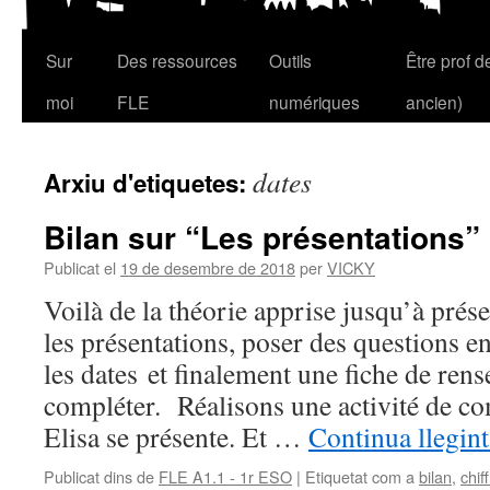
Sur
Des ressources
Outils
Être prof 
Vés
moi
FLE
numériques
ancien)
al
contingut
dates
Arxiu d'etiquetes:
Bilan sur “Les présentations”
Publicat el
19 de desembre de 2018
per
VICKY
Voilà de la théorie apprise jusqu’à présen
les présentations, poser des questions en 
les dates et finalement une fiche de ren
compléter. Réalisons une activité de c
Elisa se présente. Et …
Continua llegin
Publicat dins de
FLE A1.1 - 1r ESO
|
Etiquetat com a
bilan
,
chif