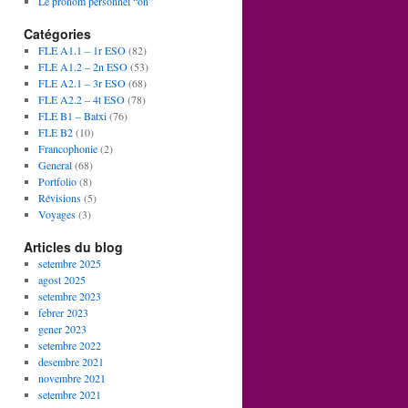
Le pronom personnel “on”
Catégories
FLE A1.1 – 1r ESO
(82)
FLE A1.2 – 2n ESO
(53)
FLE A2.1 – 3r ESO
(68)
FLE A2.2 – 4t ESO
(78)
FLE B1 – Batxi
(76)
FLE B2
(10)
Francophonie
(2)
General
(68)
Portfolio
(8)
Révisions
(5)
Voyages
(3)
Articles du blog
setembre 2025
agost 2025
setembre 2023
febrer 2023
gener 2023
setembre 2022
desembre 2021
novembre 2021
setembre 2021