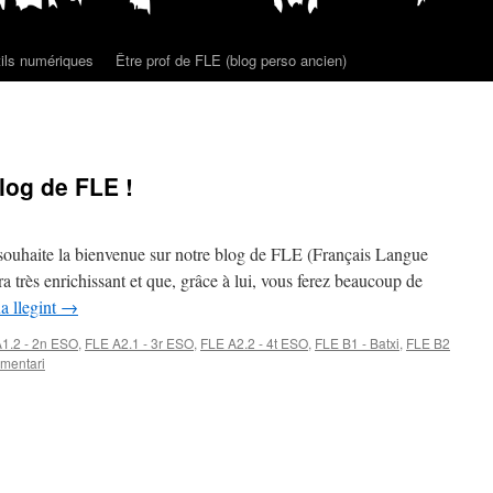
ils numériques
Être prof de FLE (blog perso ancien)
log de FLE !
s souhaite la bienvenue sur notre blog de FLE (Français Langue
ra très enrichissant et que, grâce à lui, vous ferez beaucoup de
a llegint
→
1.2 - 2n ESO
,
FLE A2.1 - 3r ESO
,
FLE A2.2 - 4t ESO
,
FLE B1 - Batxi
,
FLE B2
mentari