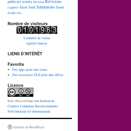
Révisions
publicité
rentrée
Révision
Salutations
Saint Jordi
Santé
s'appeler
école
être
Nombre de visiteurs
Contador de visitas
registro marcas
LIENS D’INTÉRÊT
Favorits
Des apps pour mes cours
Des ressources FLE pour mes élèves
Licence
Este obra está bajo una
licencia de
Creative Commons Reconocimiento-
NoComercial 4.0 Internacional
.
Gràcies al WordPress.