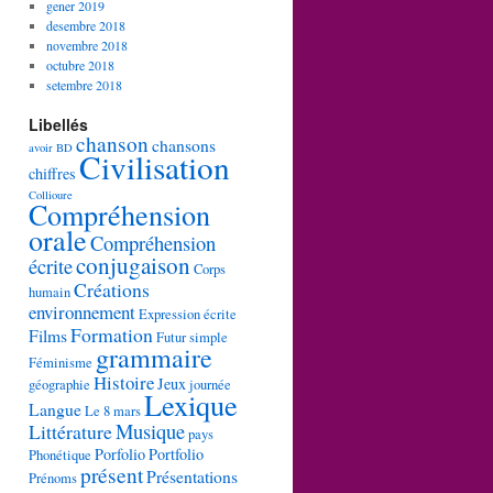
gener 2019
desembre 2018
novembre 2018
octubre 2018
setembre 2018
Libellés
chanson
chansons
avoir
BD
Civilisation
chiffres
Collioure
Compréhension
orale
Compréhension
conjugaison
écrite
Corps
Créations
humain
environnement
Expression écrite
Formation
Films
Futur simple
grammaire
Féminisme
Histoire
Jeux
géographie
journée
Lexique
Langue
Le 8 mars
Musique
Littérature
pays
Porfolio
Portfolio
Phonétique
présent
Présentations
Prénoms