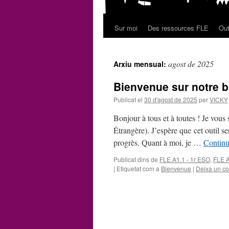
Sur moi
Des ressources FLE
Out
Vés
al
agost de 2025
Arxiu mensual:
contingut
Bienvenue sur notre b
Publicat el
30 d'agost de 2025
per
VICKY
Bonjour à tous et à toutes ! Je vou
Étrangère). J’espère que cet outil se
progrès. Quant à moi, je …
Continu
Publicat dins de
FLE A1.1 - 1r ESO
,
FLE A
|
Etiquetat com a
Bienvenue
|
Deixa un co