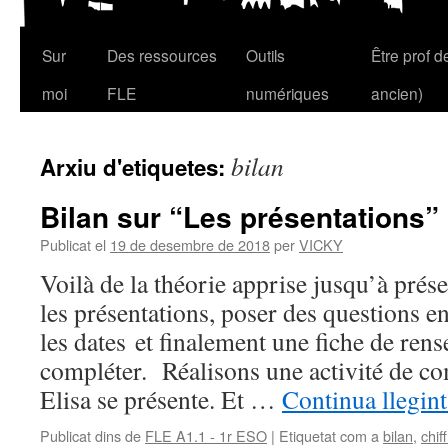
Sur
Des ressources
Outils
Être prof 
Vés
moi
FLE
numériques
ancien)
al
contingut
bilan
Arxiu d'etiquetes:
Bilan sur “Les présentations”
Publicat el
19 de desembre de 2018
per
VICKY
Voilà de la théorie apprise jusqu’à présen
les présentations, poser des questions en 
les dates et finalement une fiche de ren
compléter. Réalisons une activité de c
Elisa se présente. Et …
Continua llegin
Publicat dins de
FLE A1.1 - 1r ESO
|
Etiquetat com a
bilan
,
chif