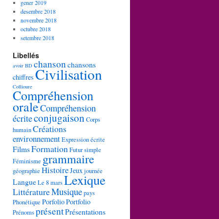
gener 2019
desembre 2018
novembre 2018
octubre 2018
setembre 2018
Libellés
chanson
chansons
avoir
BD
Civilisation
chiffres
Collioure
Compréhension
orale
Compréhension
conjugaison
écrite
Corps
Créations
humain
environnement
Expression écrite
Formation
Films
Futur simple
grammaire
Féminisme
Histoire
Jeux
géographie
journée
Lexique
Langue
Le 8 mars
Musique
Littérature
pays
Porfolio
Portfolio
Phonétique
présent
Présentations
Prénoms