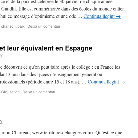
ce et de la paix est célébrée le 30 janvier de chaque année,
 Gandhi. Elle est commémorée dans des écoles du monde entier.
d’hui ce message d’optimisme et une ode …
Continua llegint
→
a
chanson
,
paix
|
Deixa un comentari
et leur équivalent en Espagne
KY
 découvrir ce qu’on peut faire après le collège : en France les
dant 3 ans dans des lycées d’enseignement général ou
rofessionnels (période entre 15 et 18 ans). …
Continua llegint
→
a
Civilisation
|
Deixa un comentari
KY
 Marion Charreau, www.territoiresdelangues.com) Qu’est-ce que