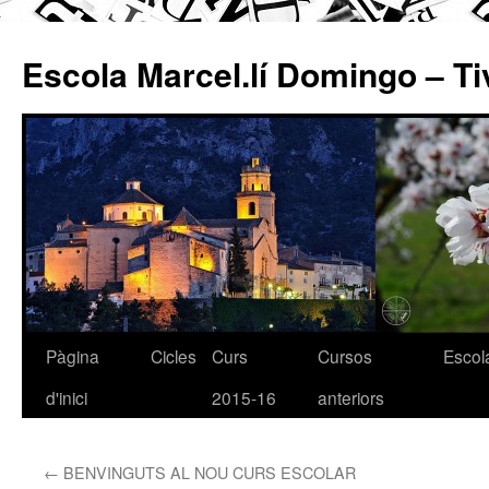
Escola Marcel.lí Domingo – Ti
Pàgina
Cicles
Curs
Cursos
Escol
Vés
d'inici
2015-16
anteriors
al
contingut
←
BENVINGUTS AL NOU CURS ESCOLAR