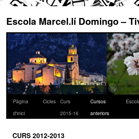
Escola Marcel.lí Domingo – Ti
Pàgina
Cicles
Curs
Cursos
Escol
Vés
d'inici
2015-16
anteriors
al
contingut
CURS 2012-2013