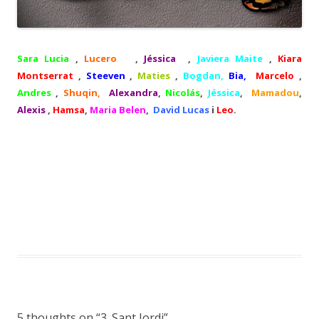
Sara Lucia
,
Lucero
,
Jéssica
,
Javiera Maite
,
Kiara
Montserrat
,
Steeven
,
Maties
,
Bogdan,
Bia,
Marcelo
,
Andres
,
Shuqin,
Alexandra
,
Nicolás
,
Jéssica
,
Mamadou
,
Alexis
,
Hamsa
,
Maria Belen
,
David Lucas
i
Leo
.
5 thoughts on “
3. Sant Jordi
”