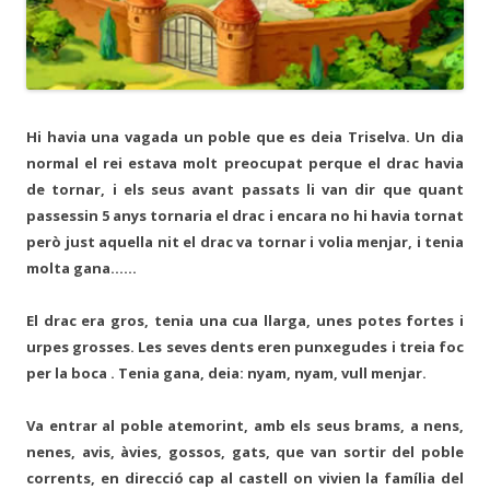
Hi havia una vagada un poble que es deia Triselva. Un dia
normal el rei estava molt preocupat perque el drac havia
de tornar, i els seus avant passats li van dir que quant
passessin 5 anys tornaria el drac i encara no hi havia tornat
però just aquella nit el drac va tornar i volia menjar, i tenia
molta gana……
El drac era gros, tenia una cua llarga, unes potes fortes i
urpes grosses. Les seves dents eren punxegudes i treia foc
per la boca . Tenia gana, deia: nyam, nyam, vull menjar.
Va entrar al poble atemorint, amb els seus brams, a nens,
nenes, avis, àvies, gossos, gats, que van sortir del poble
corrents, en direcció cap al castell on vivien la família del