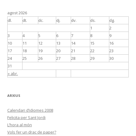
agost 2026
dl.
dt.
dc.
dj.
dv.
ds.
dg.
1
2
3
4
5
6
7
8
9
10
11
12
13
14
15
16
17
18
19
20
21
22
23
24
25
26
27
28
29
30
31
« abr.
ARXIUS
Calendari d’idiomes 2008
Felicita per Sant Jordi
L’hora al món
Vols fer un drac de paper?