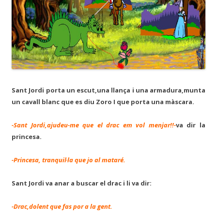
Sant Jordi porta un escut,una llança i una armadura,munta
un cavall blanc que es diu Zoro I que porta una màscara.
-Sant Jordi,ajudeu-me que el drac em vol menjar!!-
va dir la
princesa.
-Princesa, tranquil·la que jo al mataré.
Sant Jordi va anar a buscar el drac i li va dir:
-Drac,dolent que fas por a la gent.