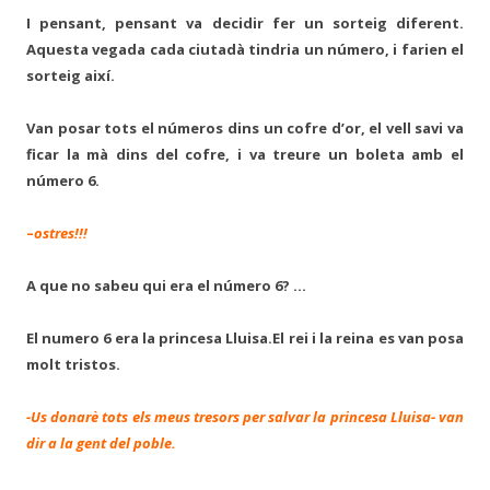
I pensant, pensant va decidir fer un sorteig diferent.
Aquesta vegada cada ciutadà tindria un número, i farien el
sorteig així.
Van posar tots el números dins un cofre d’or, el vell savi va
ficar la mà dins del cofre, i va treure un boleta amb el
número 6.
–
ostres!!!
A que no sabeu qui era el número 6? …
El numero 6 era la princesa Lluisa.El rei i la reina es van posa
molt tristos.
-Us donarè tots els meus tresors per salvar la princesa Lluisa- van
dir a la gent del poble.