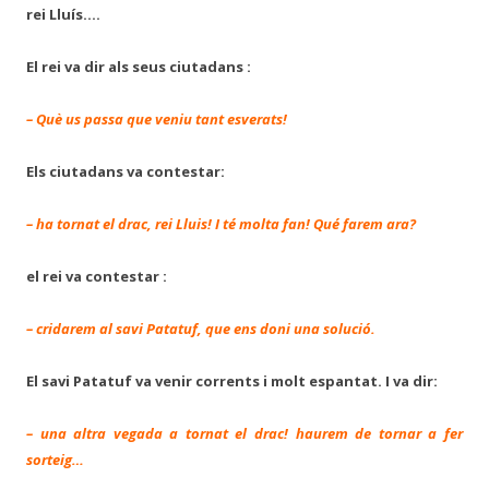
rei Lluís….
El rei va dir als seus ciutadans :
– Què us passa que veniu tant esverats!
Els ciutadans va contestar:
– ha tornat el drac, rei Lluis! I té molta fan! Qué farem ara?
el rei va contestar :
– cridarem al savi Patatuf, que ens doni una solució.
El savi Patatuf va venir corrents i molt espantat. I va dir:
– una altra vegada a tornat el drac! haurem de tornar a fer
sorteig…