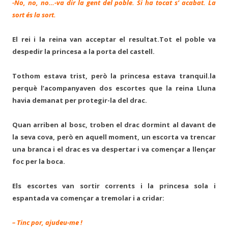
-No, no, no…-va dir la gent del poble. Si ha tocat s’ acabat. La
sort és la sort.
El rei i la reina van acceptar el resultat.Tot el poble va
despedir la princesa a la porta del castell.
Tothom estava trist, però la princesa estava tranquil.la
perquè l’acompanyaven dos escortes que la reina Lluna
havia demanat per protegir-la del drac.
Quan arriben al bosc, troben el drac dormint al davant de
la seva cova, però en aquell moment, un escorta va trencar
una branca i el drac es va despertar i va començar a llençar
foc per la boca.
Els escortes van sortir corrents i la princesa sola i
espantada va començar a tremolar i a cridar:
– Tinc por, ajudeu-me !