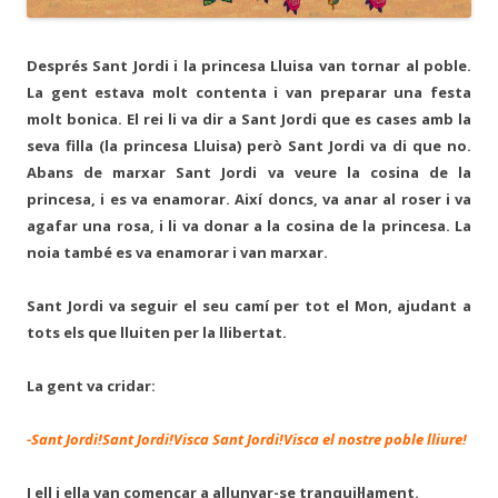
Després Sant Jordi i la princesa Lluisa van tornar al poble.
La gent estava molt contenta i van preparar una festa
molt bonica. El rei li va dir a Sant Jordi que es cases amb la
seva filla (la princesa Lluisa) però Sant Jordi va di que no.
Abans de marxar Sant Jordi va veure la cosina de la
princesa, i es va enamorar. Així doncs, va anar al roser i va
agafar una rosa, i li va donar a la cosina de la princesa. La
noia també es va enamorar i van marxar.
Sant Jordi va seguir el seu camí per tot el Mon, ajudant a
tots els que lluiten per la llibertat.
La gent va cridar:
-Sant Jordi!Sant Jordi!Visca Sant Jordi!Visca el nostre poble lliure!
I ell i ella van començar a allunyar-se tranquil·lament.