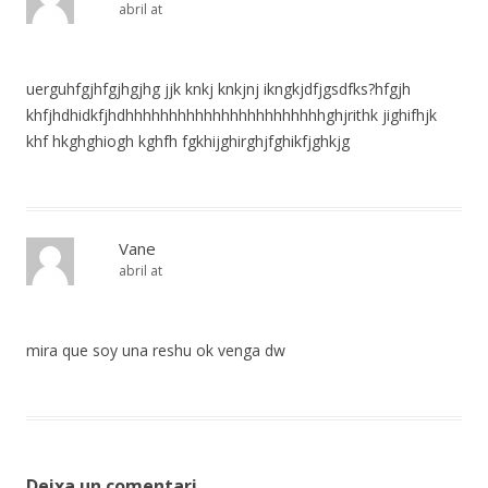
abril at
uerguhfgjhfgjhgjhg jjk knkj knkjnj ikngkjdfjgsdfks?hfgjh
khfjhdhidkfjhdhhhhhhhhhhhhhhhhhhhhhhhghjrithk jighifhjk
khf hkghghiogh kghfh fgkhijghirghjfghikfjghkjg
Vane
abril at
mira que soy una reshu ok venga dw
Deixa un comentari