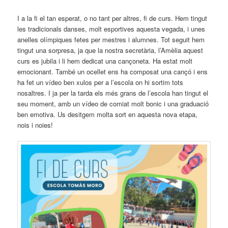
I a la fi el tan esperat, o no tant per altres, fi de curs. Hem tingut
les tradicionals danses, molt esportives aquesta vegada, i unes
anelles olímpiques fetes per mestres i alumnes. Tot seguit hem
tingut una sorpresa, ja que la nostra secretària, l’Amèlia aquest
curs es jubila i li hem dedicat una cançoneta. Ha estat molt
emocionant. També un ocellet ens ha composat una cançó i ens
ha fet un vídeo ben xulos per a l’escola on hi sortim tots
nosaltres. I ja per la tarda els més grans de l’escola han tingut el
seu moment, amb un vídeo de comiat molt bonic i una graduació
ben emotiva. Us desitgem molta sort en aquesta nova etapa,
nois i noies!