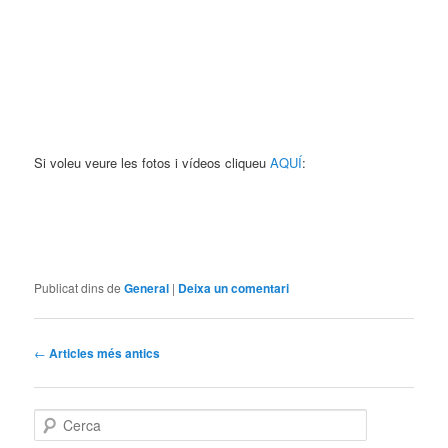
Si voleu veure les fotos i vídeos cliqueu
AQUÍ
:
Publicat dins de
General
|
Deixa un comentari
Navegació
←
Articles més antics
pels
articles
C
e