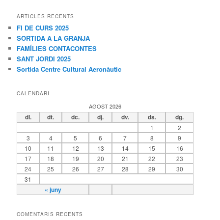
r
c
ARTICLES RECENTS
a
FI DE CURS 2025
SORTIDA A LA GRANJA
FAMÍLIES CONTACONTES
SANT JORDI 2025
Sortida Centre Cultural Aeronàutic
CALENDARI
AGOST 2026
dl.
dt.
dc.
dj.
dv.
ds.
dg.
1
2
3
4
5
6
7
8
9
10
11
12
13
14
15
16
17
18
19
20
21
22
23
24
25
26
27
28
29
30
31
« juny
COMENTARIS RECENTS