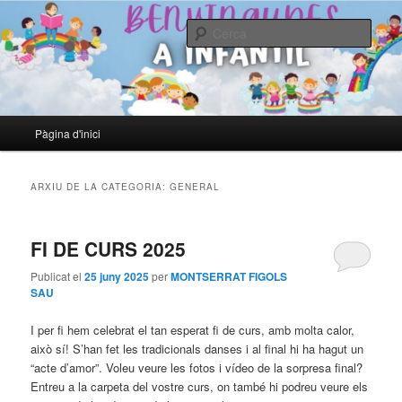
LA CLAU DE L'EDUCACIÓ NO ÉS ENSENYAR, ÉS DESPERTAR. Ernest
Renan
Cerca
EL BLOC D'EDUCACIÓ INFANTIL
Menú
Pàgina d'inici
Aneu
Aneu
principal
al
al
ARXIU DE LA CATEGORIA:
GENERAL
contingut
contingut
FI DE CURS 2025
principal
secundari
Publicat el
25 juny 2025
per
MONTSERRAT FIGOLS
SAU
I per fi hem celebrat el tan esperat fi de curs, amb molta calor,
això sí! S’han fet les tradicionals danses i al final hi ha hagut un
“acte d’amor”. Voleu veure les fotos i vídeo de la sorpresa final?
Entreu a la carpeta del vostre curs, on també hi podreu veure els