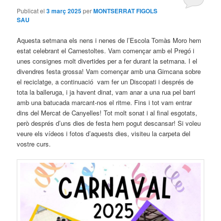
Publicat el
3 març 2025
per
MONTSERRAT FIGOLS
SAU
Aquesta setmana els nens i nenes de l’Escola Tomàs Moro hem
estat celebrant el Carnestoltes. Vam començar amb el Pregó i
unes consignes molt divertides per a fer durant la setmana. I el
divendres festa grossa! Vam començar amb una Gimcana sobre
el reciclatge, a continuació vam fer un Discopati i després de
tota la balleruga, i ja havent dinat, vam anar a una rua pel barri
amb una batucada marcant-nos el ritme. Fins i tot vam entrar
dins del Mercat de Canyelles! Tot molt sonat i al final esgotats,
però després d’uns dies de festa hem pogut descansar! Si voleu
veure els vídeos i fotos d’aquests dies, visiteu la carpeta del
vostre curs.