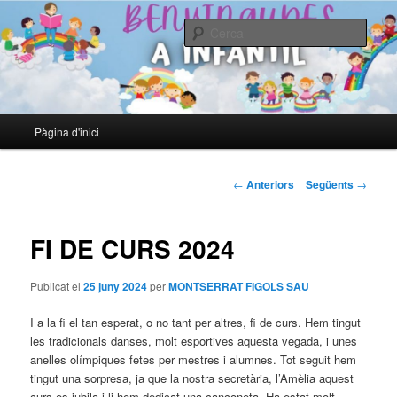
LA CLAU DE L'EDUCACIÓ NO ÉS ENSENYAR, ÉS DESPERTAR. Ernest
Renan
Cerca
EL BLOC D'EDUCACIÓ INFANTIL
Menú
Pàgina d'inici
Aneu
principal
al
Navegació
←
Anteriors
Següents
→
pels
contingut
articles
FI DE CURS 2024
principal
Publicat el
25 juny 2024
per
MONTSERRAT FIGOLS SAU
I a la fi el tan esperat, o no tant per altres, fi de curs. Hem tingut
les tradicionals danses, molt esportives aquesta vegada, i unes
anelles olímpiques fetes per mestres i alumnes. Tot seguit hem
tingut una sorpresa, ja que la nostra secretària, l’Amèlia aquest
curs es jubila i li hem dedicat una cançoneta. Ha estat molt