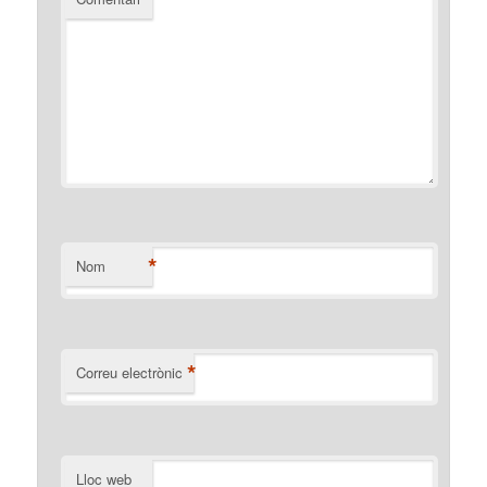
*
Nom
*
Correu electrònic
Lloc web