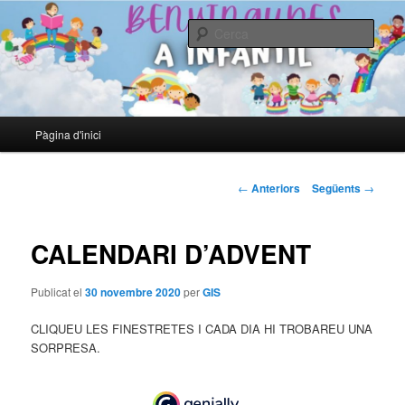
LA CLAU DE L'EDUCACIÓ NO ÉS ENSENYAR, ÉS DESPERTAR. Ernest
Renan
Cerca
EL BLOC D'EDUCACIÓ INFANTIL
Menú
Pàgina d'inici
Aneu
principal
al
Navegació
←
Anteriors
Següents
→
pels
contingut
articles
CALENDARI D’ADVENT
principal
Publicat el
30 novembre 2020
per
GIS
CLIQUEU LES FINESTRETES I CADA DIA HI TROBAREU UNA
SORPRESA.