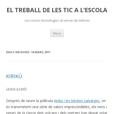
EL TREBALL DE LES TIC A L’ESCOLA
Les noves tecnologies al servei de tothom
Skip
Menu
to
content
DAILY ARCHIVES:
16 MARÇ 2011
KIRIKÚ
Leave a reply
Després de veure la pel·lícula
Kirikú i les bèsties salvatges
, on
es transmetem una sèrie de valors imprescindibles, els nens i
nenes de la classe dels volcans i dels metges han deixat volar