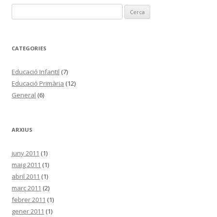
C
e
r
c
CATEGORIES
a
:
Educació Infantil
(7)
Educació Primària
(12)
General
(6)
ARXIUS
juny 2011
(1)
maig 2011
(1)
abril 2011
(1)
març 2011
(2)
febrer 2011
(1)
gener 2011
(1)