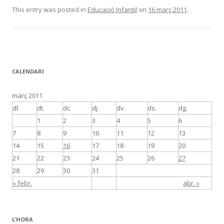
This entry was posted in
Educació Infantil
on
16 març 2011
.
CALENDARI
març 2011
dl.
dt.
dc.
dj.
dv.
ds.
dg.
1
2
3
4
5
6
7
8
9
10
11
12
13
14
15
16
17
18
19
20
21
22
23
24
25
26
27
28
29
30
31
« febr.
abr. »
L’HORA