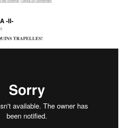
a del cinema
|
Deixa un comentari
 -II-
ny
ia: QUINS TRAPELLES!