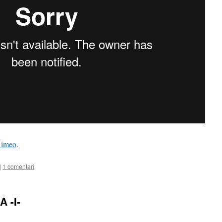
imeo
.
|
1 comentari
 -I-