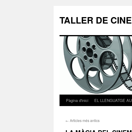
TALLER DE CIN
Pàgina d'inici
EL LLENGUATGE AU
Vés
al
←
Articles més antics
contingut