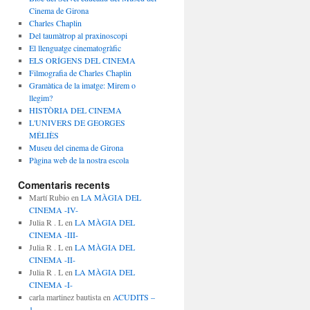
Cinema de Girona
Charles Chaplin
Del taumàtrop al praxinoscopi
El llenguatge cinematogràfic
ELS ORÍGENS DEL CINEMA
Filmografia de Charles Chaplin
Gramàtica de la imatge: Mirem o
llegim?
HISTÒRIA DEL CINEMA
L'UNIVERS DE GEORGES
MÉLIÈS
Museu del cinema de Girona
Pàgina web de la nostra escola
Comentaris recents
Martí Rubio
en
LA MÀGIA DEL
CINEMA -IV-
Julia R . L
en
LA MÀGIA DEL
CINEMA -III-
Julia R . L
en
LA MÀGIA DEL
CINEMA -II-
Julia R . L
en
LA MÀGIA DEL
CINEMA -I-
carla martinez bautista
en
ACUDITS –
1 –