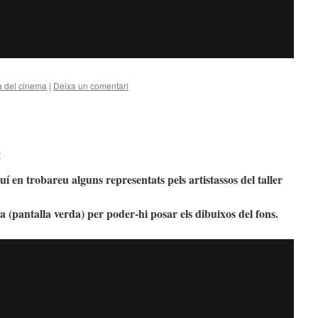
a del cinema
|
Deixa un comentari
y
 en trobareu alguns representats pels artistassos del taller
a (pantalla verda) per poder-hi posar els dibuixos del fons.