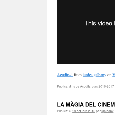
Acudits-1
from
lurdes galbany
on
V
Publicat dins de
Acudits
,
curs 2016-2017
LA MÀGIA DEL CINEMA
Publicat el
23 octubre 2016
per
lgalbany