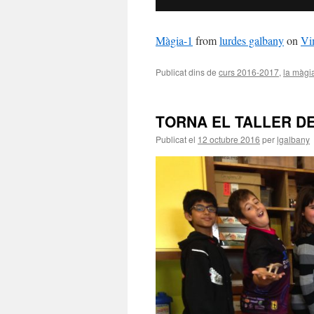
Màgia-1
from
lurdes galbany
on
Vi
Publicat dins de
curs 2016-2017
,
la màgi
TORNA EL TALLER D
Publicat el
12 octubre 2016
per
lgalbany