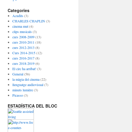
Categories
Acudits
(3)
CHARLES CHAPLIN
(3)
cinema mut
(4)
clips musicals
(3)
curs 2008-2009
(13)
curs 2010-2011
(18)
curs 2012-2013
(8)
Curs 2014-2015
(12)
curs 2016-2017
(8)
curs 2018-2019
(6)
El circ ha arribat!
(3)
General
(56)
la màgia del cinema
(22)
llenguatge audiovisual
(7)
minuts lumière
(3)
Picasso
(3)
ESTADÍSTICA DEL BLOC