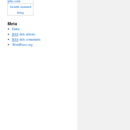
Seattle assisted
living
Meta
Entra
RSS
dels articles
RSS
dels comentaris
WordPress.org