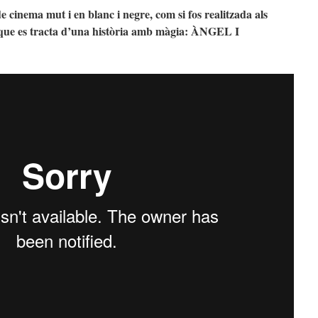
 cinema mut i en blanc i negre, com si fos realitzada als
ir que es tracta d’una història amb màgia: ÀNGEL I