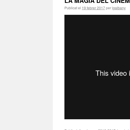
LA MÀGIA DEL CINEMA 
Publicat el
19 febrer 2017
per
lgalbany