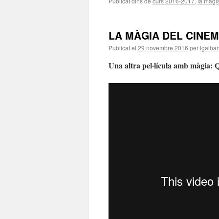
Publicat dins de
curs 2016-2017
,
la màgi
LA MÀGIA DEL CINEMA
Publicat el
29 novembre 2016
per
lgalba
Una altra pel·lícula amb màg