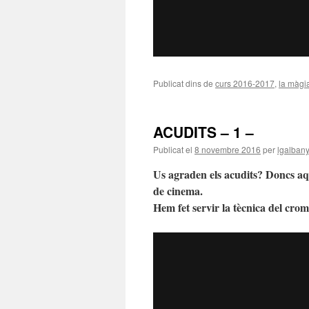
Publicat dins de
curs 2016-2017
,
la màgi
ACUDITS – 1 –
Publicat el
8 novembre 2016
per
lgalban
Us agraden els acudits? Doncs aquí
de cinema.
Hem fet servir la tècnica del crom