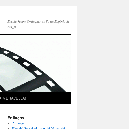
Escola Jacint Verdaguer de Santa Eugènia de
Berga
A MERAVELLA!
Enllaços
Animage
Bloc del Servei educatiu del Museu del