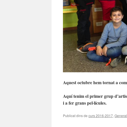
Aquest octubre hem tornat a come
Aquí tenim el primer grup d’artis
i a fer grans pel·lícules.
Publicat dins de
curs 2016-2017
,
General