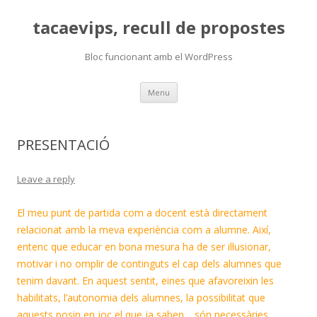
tacaevips, recull de propostes
Bloc funcionant amb el WordPress
Skip
Menu
to
content
PRESENTACIÓ
Leave a reply
El meu punt de partida com a docent està directament
relacionat amb la meva experiència com a alumne. Així,
entenc que educar en bona mesura ha de ser il·lusionar,
motivar i no omplir de continguts el cap dels alumnes que
tenim davant. En aquest sentit, eines que afavoreixin les
habilitats, l’autonomia dels alumnes, la possibilitat que
aquests posin en joc el que ja saben… són necessàries.