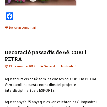
Fa
ce
Deixa un comentari
b
o
o
Decoració passadís de 6è: COBI i
k
PETRA
13 desembre 2017
General
mfontcub
Aquest curs els de 6è som les classes del COBI i la PETRA.
Vam escollir aquests noms dins del projecte
interdisciplinari dels ESPORTS.
Aquest any fa 25 anys que es van celebrar les Olimpíades i