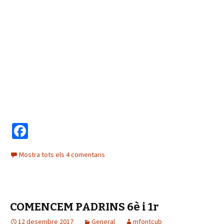
Fa
ce
Mostra tots els 4 comentaris
b
o
o
COMENCEM PADRINS 6è i 1r
k
12 desembre 2017
General
mfontcub