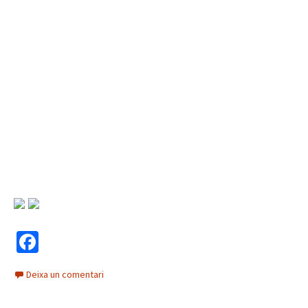
Fa
ce
Deixa un comentari
b