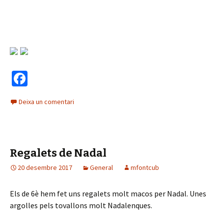
Fa
ce
Deixa un comentari
b
o
o
Regalets de Nadal
k
20 desembre 2017
General
mfontcub
Els de 6è hem fet uns regalets molt macos per Nadal. Unes
argolles pels tovallons molt Nadalenques.