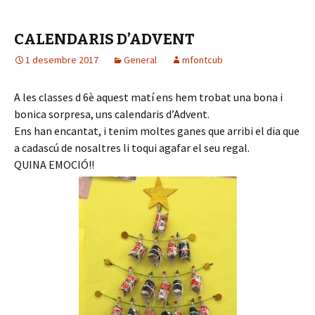
o
o
CALENDARIS D’ADVENT
k
1 desembre 2017
General
mfontcub
A les classes d 6è aquest matí ens hem trobat una bona i
bonica sorpresa, uns calendaris d’Advent.
Ens han encantat, i tenim moltes ganes que arribi el dia que
a cadascú de nosaltres li toqui agafar el seu regal.
QUINA EMOCIÓ!!