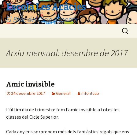
Escola Les Acàcies
El Bloc del Cicle Superior
Vés
Cerca:
al
contingut
Arxiu mensual: desembre de 2017
Amic invisible
24 desembre 2017
General
mfontcub
L’últim dia de trimestre fem l’amic invisible a totes les
classes del Cicle Superior.
Cada any ens sorprenem més dels fantàstics regals que ens