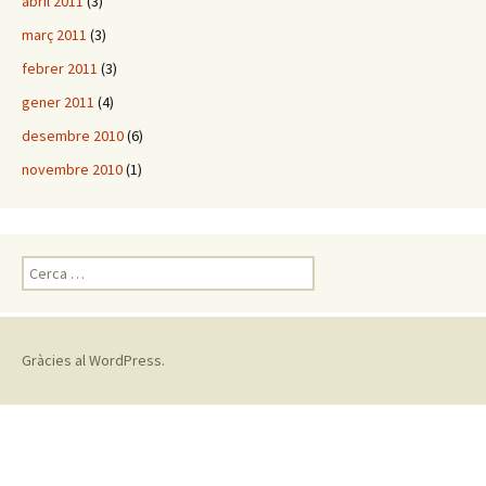
abril 2011
(3)
març 2011
(3)
febrer 2011
(3)
gener 2011
(4)
desembre 2010
(6)
novembre 2010
(1)
C
e
r
c
a
Gràcies al WordPress.
: