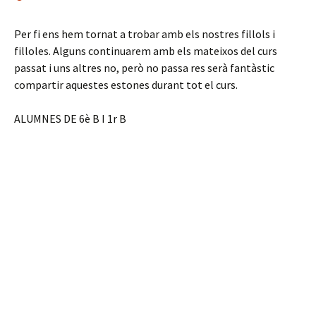
Per fi ens hem tornat a trobar amb els nostres fillols i
filloles. Alguns continuarem amb els mateixos del curs
passat i uns altres no, però no passa res serà fantàstic
compartir aquestes estones durant tot el curs.
ALUMNES DE 6è B I 1r B