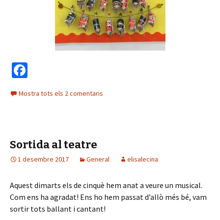
Fa
ce
Mostra tots els 2 comentaris
b
o
o
Sortida al teatre
k
1 desembre 2017
General
elisalecina
Aquest dimarts els de cinquè hem anat a veure un musical.
Com ens ha agradat! Ens ho hem passat d’allò més bé, vam
sortir tots ballant i cantant!