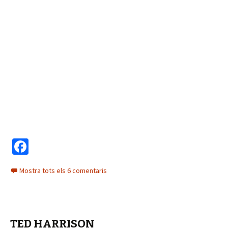
Fa
ce
Mostra tots els 6 comentaris
b
o
o
TED HARRISON