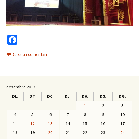
Fa
ce
Deixa un comentari
b
o
o
k
desembre 2017
DL.
DT.
DC.
DJ.
DV.
DS.
DG.
1
2
3
4
5
6
7
8
9
10
11
12
13
14
15
16
17
18
19
20
21
22
23
24