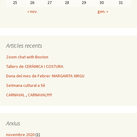
25
26
27
28
29
30
31
« nov.
gen. »
Articles recents
Zoom chat with Boston
Tallers de CERÀMICA I COSTURA
Dona del mes de Febrer: MARGARITA XIRGU
Setmana cultural a 5è
CARNAVAL , CARNAVAL!!!!!!
Arxius
novembre 2020
(1)