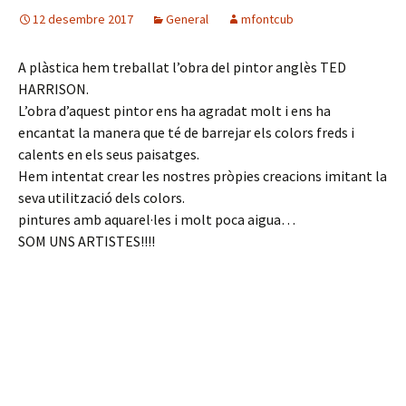
k
12 desembre 2017
General
mfontcub
A plàstica hem treballat l’obra del pintor anglès TED
HARRISON.
L’obra d’aquest pintor ens ha agradat molt i ens ha
encantat la manera que té de barrejar els colors freds i
calents en els seus paisatges.
Hem intentat crear les nostres pròpies creacions imitant la
seva utilització dels colors.
pintures amb aquarel·les i molt poca aigua…
SOM UNS ARTISTES!!!!