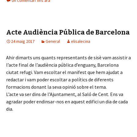
Un comentari fins ara
b
o
o
Acte Audiència Pública de Barcelona
k
24 maig 2017
General
elisalecina
Ahir dimarts uns quants representants de sisè vam assistir a
l’acte final de l’audiència pública d’enguany, Barcelona
ciutat refugi. Vam escoltar el manifest que hem ajudat a
redactar i vam poder escoltar a polítics de diferents
formacions donant la seva opinió sobre el tema.
L’acte va ser dins de l’Ajuntament, al Saló de Cent. Ens va
agradar poder endinsar-nos en aquest edifici un dia de cada
dia.