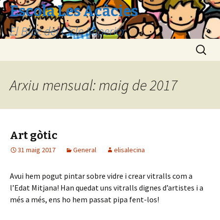
Escola Les Acàcies
El Bloc del Cicle Superior
Vés
Cerca:
al
contingut
Arxiu mensual: maig de 2017
Art gòtic
31 maig 2017
General
elisalecina
Avui hem pogut pintar sobre vidre i crear vitralls com a
l’Edat Mitjana! Han quedat uns vitralls dignes d’artistes i a
més a més, ens ho hem passat pipa fent-los!