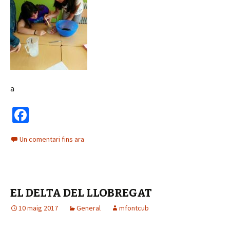
a
Fa
ce
Un comentari fins ara
b
o
o
EL DELTA DEL LLOBREGAT
k
10 maig 2017
General
mfontcub