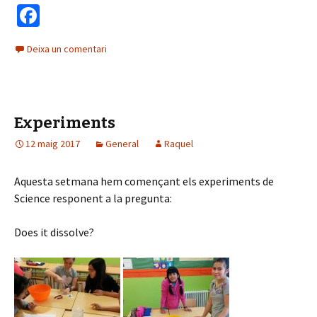
Fa
ce
Deixa un comentari
b
o
o
Experiments
k
12 maig 2017
General
Raquel
Aquesta setmana hem començant els experiments de
Science responent a la pregunta:
Does it dissolve?