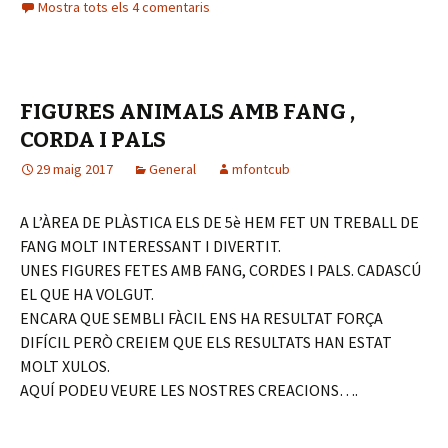
Mostra tots els 4 comentaris
b
o
o
FIGURES ANIMALS AMB FANG ,
k
CORDA I PALS
29 maig 2017
General
mfontcub
A L’ÀREA DE PLÀSTICA ELS DE 5è HEM FET UN TREBALL DE
FANG MOLT INTERESSANT I DIVERTIT.
UNES FIGURES FETES AMB FANG, CORDES I PALS. CADASCÚ
EL QUE HA VOLGUT.
ENCARA QUE SEMBLI FÀCIL ENS HA RESULTAT FORÇA
DIFÍCIL PERÒ CREIEM QUE ELS RESULTATS HAN ESTAT
MOLT XULOS.
AQUÍ PODEU VEURE LES NOSTRES CREACIONS….