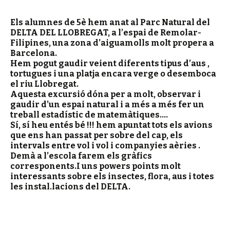
Els alumnes de 5è hem anat al
Parc Natural del
DELTA DEL LLOBREGAT, a l’espai de Remolar-
Filipines, una zona d’aiguamolls molt propera a
Barcelona.
Hem pogut gaudir veient diferents tipus d’aus ,
tortugues i una platja encara verge o desemboca
el riu Llobregat.
Aquesta excursió dóna per a molt, observar i
gaudir d’un espai natural i a més a més fer un
treball estadístic de matemàtiques….
Sí, sí heu entés bé !!! hem apuntat tots els avions
que ens han passat per sobre del cap, els
intervals entre vol i vol i companyies aèries .
Demà a l’escola farem els gràfics
corresponents.I uns powers points molt
interessants sobre els insectes, flora, aus i totes
les instal.lacions del DELTA.