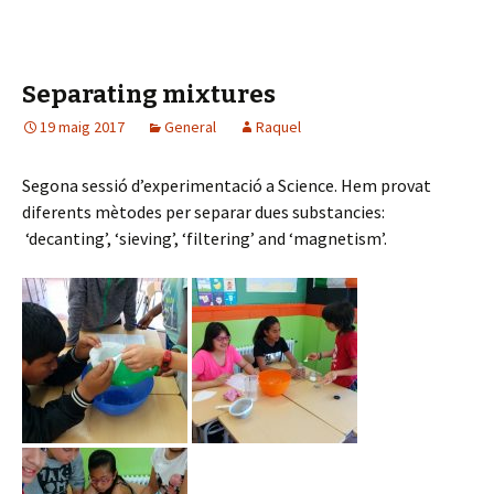
o
o
Separating mixtures
k
19 maig 2017
General
Raquel
Segona sessió d’experimentació a Science. Hem provat
diferents mètodes per separar dues substancies:
‘decanting’, ‘sieving’, ‘filtering’ and ‘magnetism’.