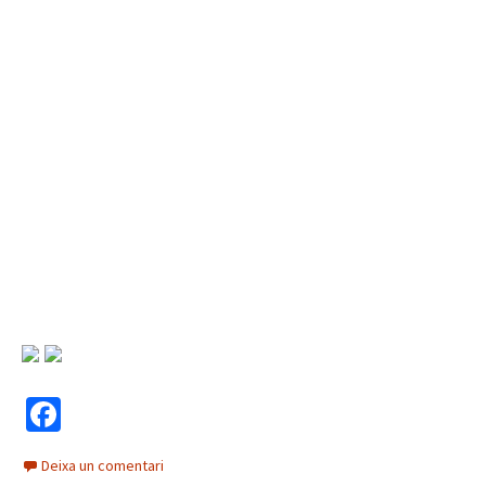
Fa
ce
Deixa un comentari
b