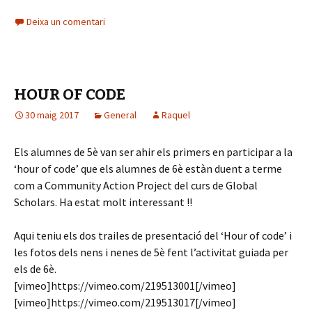
ce
Deixa un comentari
b
o
o
HOUR OF CODE
k
30 maig 2017
General
Raquel
Els alumnes de 5è van ser ahir els primers en participar a la
‘hour of code’ que els alumnes de 6è estàn duent a terme
com a Community Action Project del curs de Global
Scholars. Ha estat molt interessant !!
Aqui teniu els dos trailes de presentació del ‘Hour of code’ i
les fotos dels nens i nenes de 5è fent l’activitat guiada per
els de 6è.
[vimeo]https://vimeo.com/219513001[/vimeo]
[vimeo]https://vimeo.com/219513017[/vimeo]