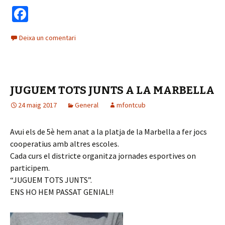
Fa
ce
Deixa un comentari
b
o
o
JUGUEM TOTS JUNTS A LA MARBELLA
k
24 maig 2017
General
mfontcub
Avui els de 5è hem anat a la platja de la Marbella a fer jocs
cooperatius amb altres escoles.
Cada curs el districte organitza jornades esportives on
participem.
“JUGUEM TOTS JUNTS”.
ENS HO HEM PASSAT GENIAL!!