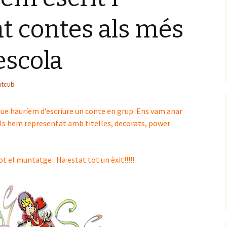
t contes als més
’escola
tcub
ue hauríem d’escriure un conte en grup. Ens vam anar
 els hem representat amb titelles, decorats, power
 el muntatge . Ha estat tot un èxit!!!!!