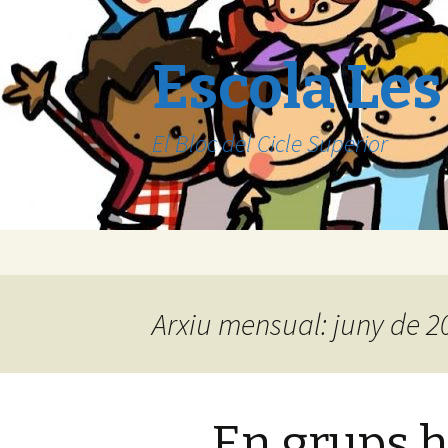
Escola Les
El Bloc del Cicle Superior
Vés
al
contingut
Arxiu mensual: juny de 2
En grups h