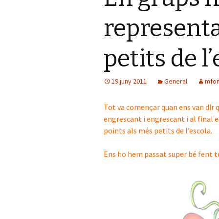
representa
petits de l
19 juny 2011
General
mfon
Tot va començar quan ens van dir q
engrescant i engrescant i al final
points als més petits de l’escola.
Ens ho hem passat super bé fent tot