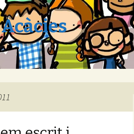
 Acàcies
011
em escrit i