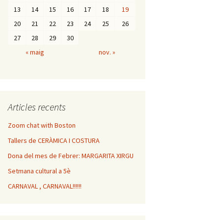
13
14
15
16
17
18
19
20
21
22
23
24
25
26
27
28
29
30
« maig
nov. »
Articles recents
Zoom chat with Boston
Tallers de CERÀMICA I COSTURA
Dona del mes de Febrer: MARGARITA XIRGU
Setmana cultural a 5è
CARNAVAL , CARNAVAL!!!!!!