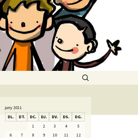
Cerca:
juny 2011
DL.
DT.
DC.
DJ.
DV.
DS.
DG.
1
2
3
4
5
6
7
8
9
10
11
12