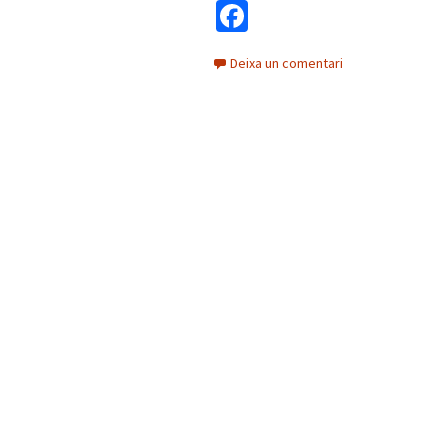
Fa
ce
Deixa un comentari
b
o
o
k