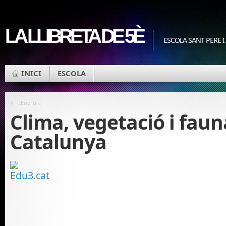
LA LLIBRETA DE 5È
ESCOLA SANT PERE I
INICI
ESCOLA
«
L’Energia
Clima, vegetació i faun
Catalunya