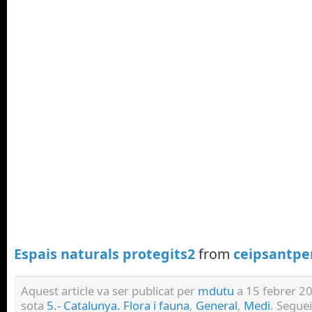
Espais naturals protegits2
from
ceipsantpe
Aquest article va ser publicat per
mdutu
a 15 febrer 20
sota
5.- Catalunya. Flora i fauna
,
General
,
Medi
. Segue