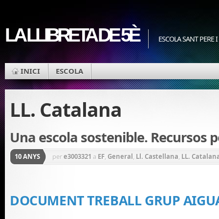
LA LLIBRETA DE 5È
ESCOLA SANT PERE I
INICI
ESCOLA
LL. Catalana
Una escola sostenible. Recursos pe
10 ANYS
per
e3003321
a
EF
,
General
,
Ll. Castellana
,
LL. Catalan
DOCUMENT TREBALL GRUP AIGUA