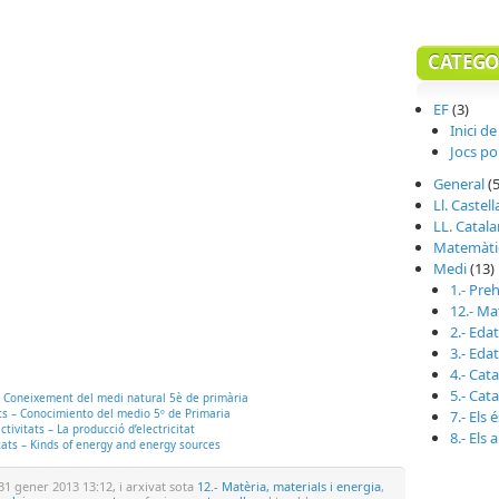
CATEGO
EF
(3)
Inici de
Jocs po
General
(5
Ll. Castel
LL. Catal
Matemàti
Medi
(13)
1.- Preh
12.- Ma
2.- Eda
3.- Eda
4.- Cata
5.- Cat
 – Coneixement del medi natural 5è de primària
ats – Conocimiento del medio 5º de Primaria
7.- Els 
ctivitats – La producció d’electricitat
8.- Els 
itats – Kinds of energy and energy sources
31 gener 2013 13:12, i arxivat sota
12.- Matèria, materials i energia
,