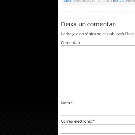
Medi
. Segueix els comentaris a
RSS 2.0
. Pod
Deixa un comentari
L'adreça electrònica no es publicarà
Els c
Comentari
Nom
*
Correu electrònic
*