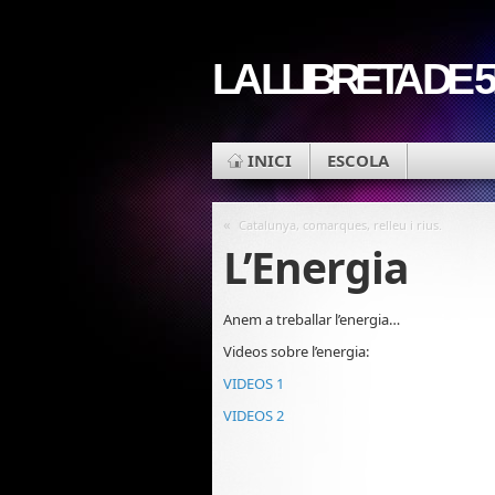
LA LLIBRETA DE 
INICI
ESCOLA
«
Catalunya, comarques, relleu i rius.
L’Energia
Anem a treballar l’energia…
Videos sobre l’energia:
VIDEOS 1
VIDEOS 2