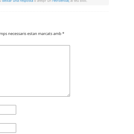
eu
deixar una resposta
o afegir un
retroenllaç
al teu bloc.
amps necessaris estan marcats amb
*