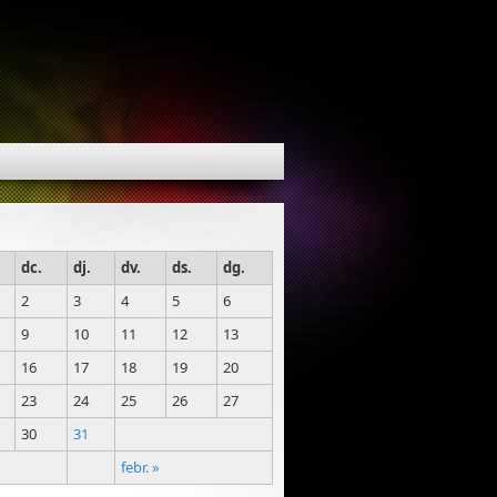
dc.
dj.
dv.
ds.
dg.
2
3
4
5
6
9
10
11
12
13
16
17
18
19
20
23
24
25
26
27
30
31
febr. »