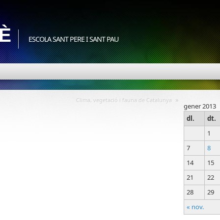
5È
ESCOLA SANT PERE I SANT PAU
»
Clima, vegetació i fauna de Catalunya
gener 2013
dl.
dt.
1
7
8
14
15
21
22
28
29
« nov.