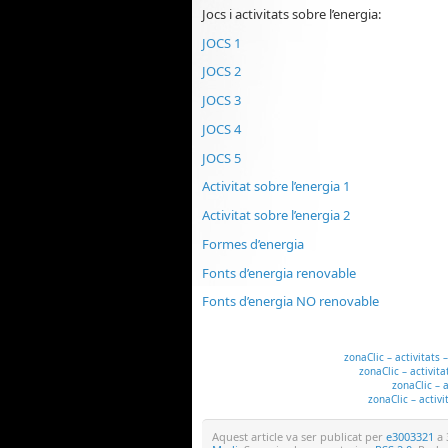
Jocs i activitats sobre l’energia:
JOCS 1
JOCS 2
JOCS 3
JOCS 4
JOCS 5
Activitat sobre l’energia 1
Activitat sobre l’energia 2
Formes d’energia
Fonts d’energia renovable
Fonts d’energia NO renovable
zonaClic – activitats
zonaClic – activit
zonaClic – a
zonaClic – activ
Aquest article va ser publicat per
e3003321
a 