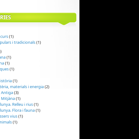
RIES
 curs
(1)
pulars i tradicionals
(1)
)
lana
(1)
ana
(1)
ques
(1)
istòria
(1)
tèria, materials i energia
(2)
t Antiga
(3)
t Mitjàna
(1)
lunya. Relleu i rius
(1)
alunya. Flora i fauna
(1)
éssers vius
(1)
animals
(1)