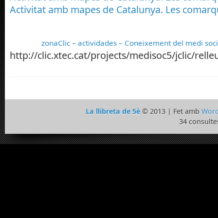
Activitat amb mapes de Catalunya. Les comarq
zonaClic – actividades – Coneixement del medi soci
http://clic.xtec.cat/projects/medisoc5/jclic/relleu
La llibreta de 5è
© 2013 | Fet amb
Word
34 consulte