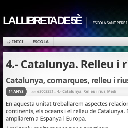
LA LLIBRETA DE 5È
ESCOLA SANT PERE I
INICI
ESCOLA
4.- Catalunya. Relleu i r
Catalunya, comarques, relleu i riu
14 ANYS
per
e3003321
a
4.- Catalunya. Relleu i rius
,
Medi
En aquesta unitat treballarem aspectes relacio
continents, els oceans i el relleu de Catalunya. 
ampliarem a Espanya i Europa.