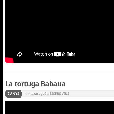
La tortuga Babaua
7 ANYS
per
azarago2
a
ÉSSERS VIUS