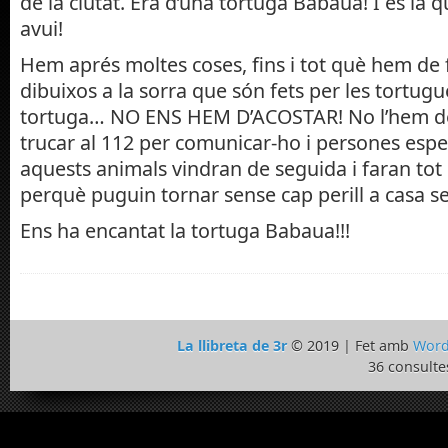
de la ciutat. Era d’una tortuga Babaua! I és la
avui!
Hem aprés moltes coses, fins i tot què hem de 
dibuixos a la sorra que són fets per les tortugu
tortuga… NO ENS HEM D’ACOSTAR! No l’hem d
trucar al 112 per comunicar-ho i persones esp
aquests animals vindran de seguida i faran tot 
perquè puguin tornar sense cap perill a casa se
Ens ha encantat la tortuga Babaua!!!
La llibreta de 3r
© 2019 | Fet amb
Word
36 consulte