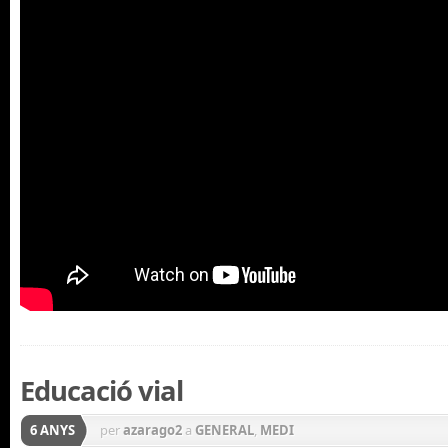
Educació vial
6 ANYS
per
azarago2
a
GENERAL
,
MEDI