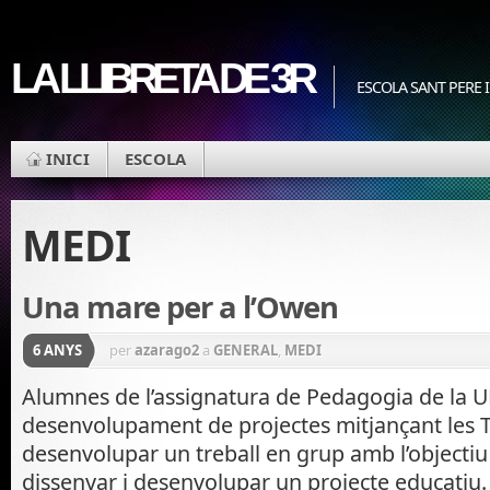
LA LLIBRETA DE 3R
ESCOLA SANT PERE I
INICI
ESCOLA
MEDI
Una mare per a l’Owen
6 ANYS
per
azarago2
a
GENERAL
,
MEDI
Alumnes de l’assignatura de Pedagogia de la U
desenvolupament de projectes mitjançant les T
desenvolupar un treball en grup amb l’objectiu
dissenyar i desenvolupar un projecte educatiu.