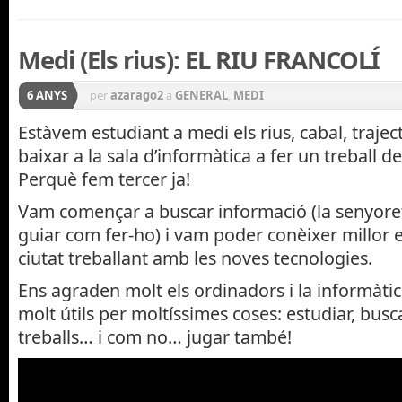
Medi (Els rius): EL RIU FRANCOLÍ
6 ANYS
per
azarago2
a
GENERAL
,
MEDI
Estàvem estudiant a medi els rius, cabal, traje
baixar a la sala d’informàtica a fer un treball d
Perquè fem tercer ja!
Vam començar a buscar informació (la senyore
guiar com fer-ho) i vam poder conèixer millor el
ciutat treballant amb les noves tecnologies.
Ens agraden molt els ordinadors i la informàtic
molt útils per moltíssimes coses: estudiar, busc
treballs… i com no… jugar també!