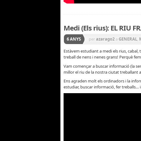
Medi (Els rius): EL RIU 
6 ANYS
per
azarago2
a
GENERAL
,
Estàvem estudiant a medi els rius, cabal, t
treball de nens i nenes grans! Perquè fem 
Vam començar a buscar informació (la sen
millor el riu de la nostra ciutat treballan
Ens agraden molt els ordinadors i la infor
estudiar, buscar informació, fer treballs