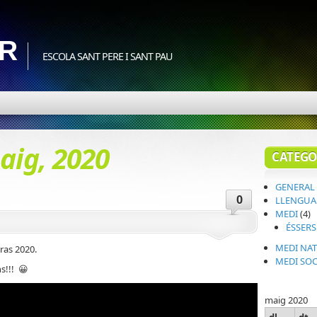
3R
ESCOLA SANT PERE I SANT PAU
aig, 2020
CATEGO
GENERAL
0
LLENGUA
MEDI
(4)
ÉSSERS
MEDI NA
Gras 2020.
MEDI SOC
s!!! 😀
maig 2020