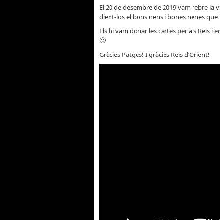
El 20 de desembre de 2019 vam rebre la vi
dient-los el bons nens i bones nenes que 
Els hi vam donar les cartes per als Reis i 
🙂
Gràcies Patges! I gràcies Reis d’Orient!