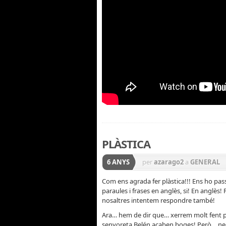
PLÀSTICA
6 ANYS
per
azarago2
a
GENERAL
Com ens agrada fer plàstica!!! Ens ho pa
paraules i frases en anglès, si! En anglès
nosaltres intentem respondre també!
Ara… hem de dir que… xerrem molt fent plàs
senyoreta Belén acaben boges! Però… nece