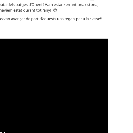
sita dels patges d’Orient! Vam estar xerrant una estona,
haviem estat durant tot l’any! 😉
ens van avançar de part d’aquests uns regals per a la classe!!!