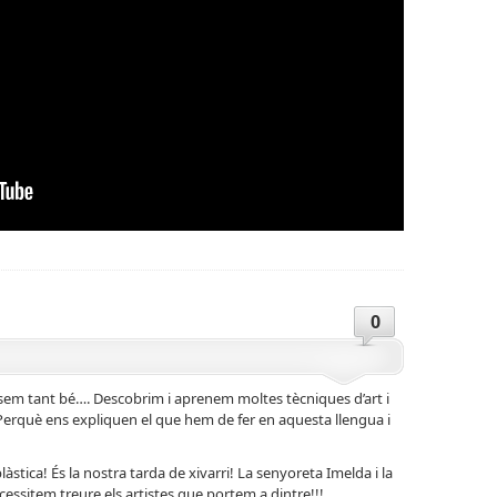
0
ssem tant bé…. Descobrim i aprenem moltes tècniques d’art i
! Perquè ens expliquen el que hem de fer en aquesta llengua i
tica! És la nostra tarda de xivarri! La senyoreta Imelda i la
ssitem treure els artistes que portem a dintre!!!