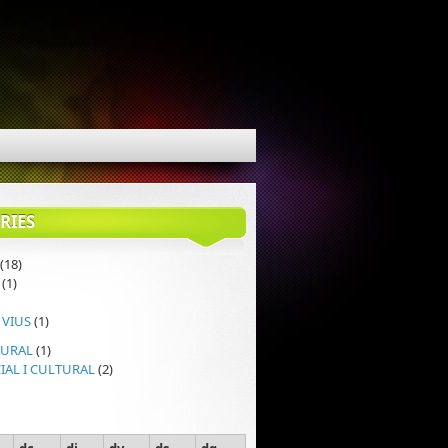
RIES
(18)
(1)
 VIUS
(1)
TURAL
(1)
IAL I CULTURAL
(2)