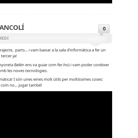
FRANCOLÍ
0
MEDI
rajecte, parts… i vam baixar a la sala d’informàtica a fer un
tercer ja!
yoreta Belén ens va guiar com fer-ho) i vam poder conèixer
t amb les noves tecnologies.
màtica! I són unes eines molt útils per moltíssimes coses:
… i com no… jugar també!