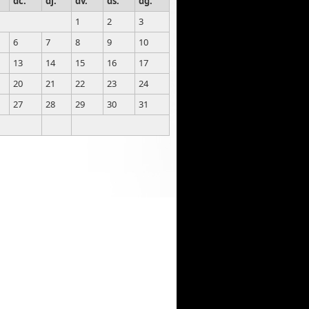
dc.
dj.
dv.
ds.
dg.
1
2
3
6
7
8
9
10
13
14
15
16
17
20
21
22
23
24
27
28
29
30
31