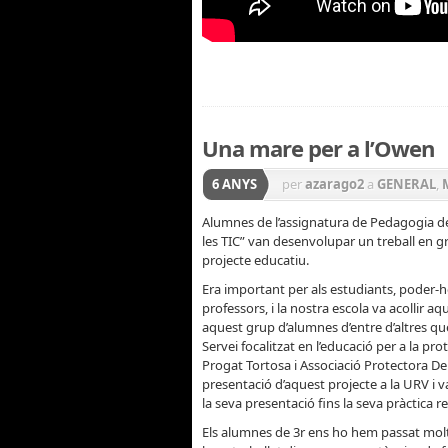
Una mare per a l’Owen
6 ANYS
per
azarago2
a
GENERAL
,
Alumnes de l’assignatura de Pedagogia d
les TIC” van desenvolupar un treball en g
projecte educatiu.
Era important per als estudiants, poder-h
professors, i la nostra escola va acollir a
aquest grup d’alumnes d’entre d’altres qu
Servei focalitzat en l’educació per a la pr
Progat Tortosa i Associació Protectora Del
presentació d’aquest projecte a la URV i v
la seva presentació fins la seva pràctica re
Els alumnes de 3r ens ho hem passat molt