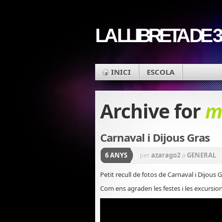
LA LLIBRETA DE 
INICI
ESCOLA
Archive for
m
Carnaval i Dijous Gras
6 ANYS
per
azarago2
a
GENERAL
Petit recull de fotos de Carnaval i Dijous 
Com ens agraden les festes i les excursion