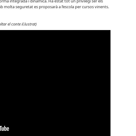
ma integrada i dinàmica. Ha estat tot un privilegi ser els
mb molta seguretat es proposarà a l’escola per cursos vinents.
ltar el conte il.lustrat)