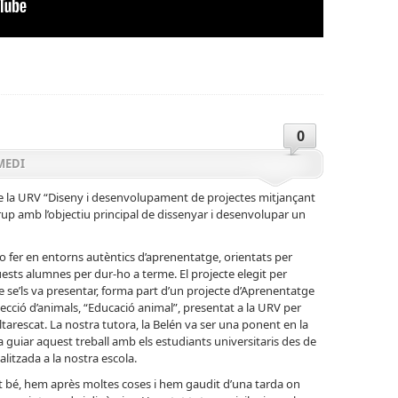
0
MEDI
e la URV “Diseny i desenvolupament de projectes mitjançant
rup amb l’objectiu principal de dissenyar i desenvolupar un
o fer en entorns autèntics d’aprenentatge, orientats per
quests alumnes per dur-ho a terme. El projecte elegit per
e se’ls va presentar, forma part d’un projecte d’Aprenentatge
otecció d’animals, “Educació animal”, presentat a la URV per
tarescat. La nostra tutora, la Belén va ser una ponent en la
a guiar aquest treball amb els estudiants universitaris des de
alitzada a la nostra escola.
 bé, hem après moltes coses i hem gaudit d’una tarda on