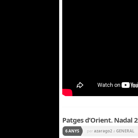
Patges d’Orient. Nadal 
6 ANYS
per
azarago2
a
GENERAL