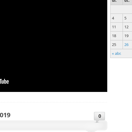
dl.
dt.
4
5
11
12
18
19
25
26
« abr.
2019
0