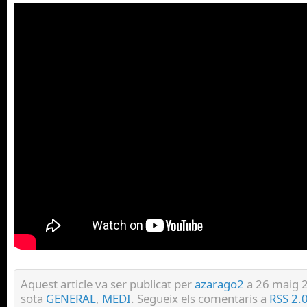
Aquest article va ser publicat per
azarago2
a 26 maig 2
sota
GENERAL
,
MEDI
. Segueix els comentaris a
RSS 2.