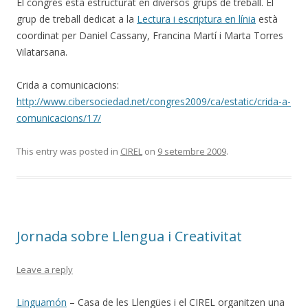
El congrés està estructurat en diversos grups de treball. El
grup de treball dedicat a la
Lectura i escriptura en línia
està
coordinat per Daniel Cassany, Francina Martí i Marta Torres
Vilatarsana.
Crida a comunicacions:
http://www.cibersociedad.net/congres2009/ca/estatic/crida-a-
comunicacions/17/
This entry was posted in
CIREL
on
9 setembre 2009
.
Jornada sobre Llengua i Creativitat
Leave a reply
Linguamón
– Casa de les Llengües i el CIREL organitzen una