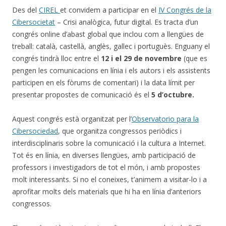
Des del
CIREL
et convidem a participar en e
l
IV Congrés de la
Cibersocietat
– Crisi analògica, futur digital. Es tracta d’un
congrés online d’abast global que inclou com a llengües de
treball: català, castellà, anglès, gallec i portuguès.
Enguany el
congrés tindrà lloc entre el
12 i el 29 de novembre
(que es
pengen les comunicacions en línia i els autors i els assistents
participen en els fòrums de comentari) i la data límit per
presentar propostes de comunicació és el
5 d’octubre.
Aquest congrés està organitzat per l’
Observatorio para la
Cibersociedad
, que organitza congressos periòdics i
interdisciplinaris sobre la comunicació i la cultura a Internet.
Tot és en línia, en diverses llengües, amb participació de
professors i investigadors de tot el món, i amb propostes
molt interessants. Si no el coneixes, t’animem a visitar-lo i a
aprofitar molts dels materials que hi ha en línia d’anteriors
congressos.