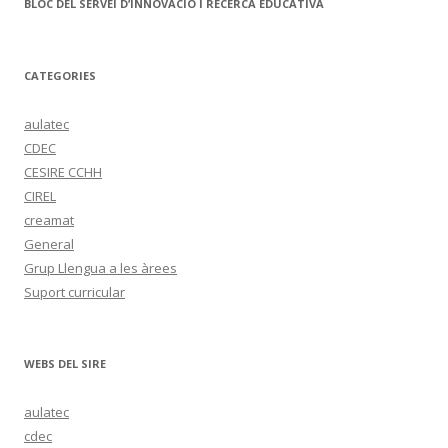
BLOC DEL SERVEI D’INNOVACIÓ I RECERCA EDUCATIVA
CATEGORIES
aulatec
CDEC
CESIRE CCHH
CIREL
creamat
General
Grup Llengua a les àrees
Suport curricular
WEBS DEL SIRE
aulatec
cdec