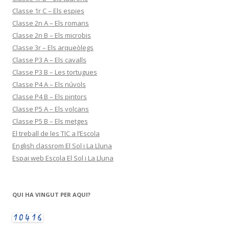
Classe 1r C – Els espies
Classe 2n A – Els romans
Classe 2n B – Els microbis
Classe 3r – Els arqueòlegs
Classe P3 A – Els cavalls
Classe P3 B – Les tortugues
Classe P4 A – Els núvols
Classe P4 B – Els pintors
Classe P5 A – Els volcans
Classe P5 B – Els metges
El treball de les TIC a l’Escola
English classrom El Sol i La Lluna
Espai web Escola El Sol i La Lluna
QUI HA VINGUT PER AQUI?