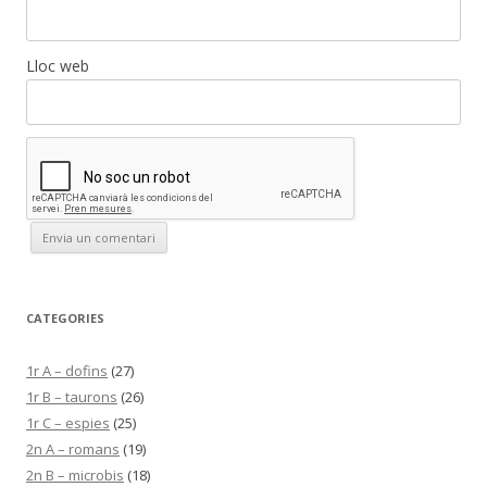
Lloc web
CATEGORIES
1r A – dofins
(27)
1r B – taurons
(26)
1r C – espies
(25)
2n A – romans
(19)
2n B – microbis
(18)