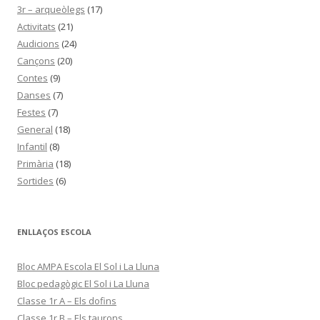
3r – arqueòlegs
(17)
Activitats
(21)
Audicions
(24)
Cançons
(20)
Contes
(9)
Danses
(7)
Festes
(7)
General
(18)
Infantil
(8)
Primària
(18)
Sortides
(6)
ENLLAÇOS ESCOLA
Bloc AMPA Escola El Sol i La Lluna
Bloc pedagògic El Sol i La Lluna
Classe 1r A – Els dofins
Classe 1r B – Els taurons