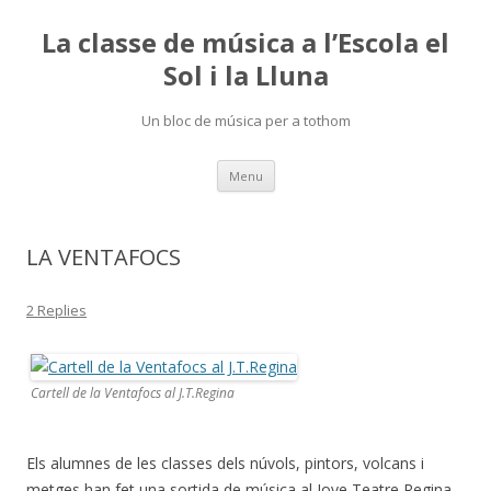
La classe de música a l’Escola el
Sol i la Lluna
Un bloc de música per a tothom
Skip
Menu
to
content
LA VENTAFOCS
2 Replies
Cartell de la Ventafocs al J.T.Regina
Els alumnes de les classes dels núvols, pintors, volcans i
metges han fet una sortida de música al Jove Teatre Regina