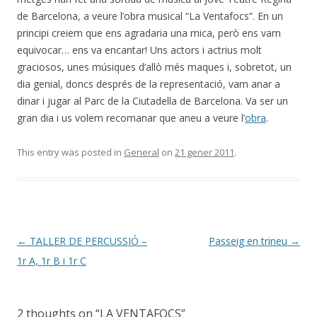
de Barcelona, a veure l’obra musical “La Ventafocs”. En un
principi creiem que ens agradaria una mica, però ens vam
equivocar… ens va encantar! Uns actors i actrius molt
graciosos, unes músiques d’allò més maques i, sobretot, un
dia genial, doncs després de la representació, vam anar a
dinar i jugar al Parc de la Ciutadella de Barcelona. Va ser un
gran dia i us volem recomanar que aneu a veure l’
obra
.
This entry was posted in
General
on
21 gener 2011
.
Post
←
TALLER DE PERCUSSIÓ –
Passeig en trineu
→
navigation
1r A, 1r B i 1r C
2 thoughts on “
LA VENTAFOCS
”