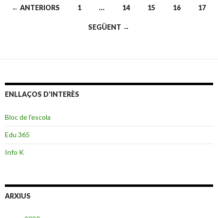
← ANTERIORS
1
…
14
15
16
17
Navegació
SEGÜENT →
pels
articles
ENLLAÇOS D'INTERÈS
Bloc de l'escola
Edu 365
Info K
ARXIUS