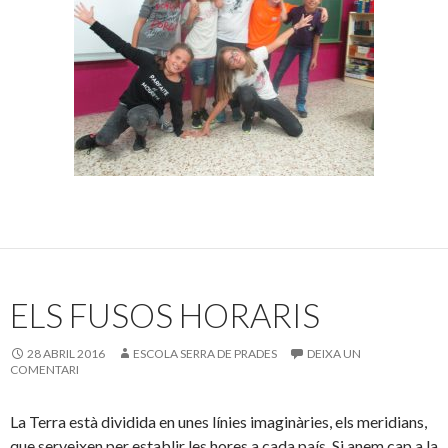
ELS FUSOS HORARIS
28 ABRIL 2016
ESCOLA SERRA DE PRADES
DEIXA UN
COMENTARI
La Terra està dividida en unes línies imaginàries, els meridians,
que serveixen per establir les hores a cada país. Si anem cap a la