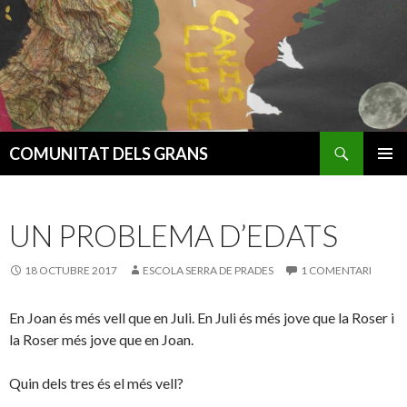
Cerca
COMUNITAT DELS GRANS
VÉS
MENÚ
AL
PRINCI
CONTINGUT
UN PROBLEMA D’EDATS
18 OCTUBRE 2017
ESCOLA SERRA DE PRADES
1 COMENTARI
En Joan és més vell que en Juli. En Juli és més jove que la Roser i
la Roser més jove que en Joan.
Quin dels tres és el més vell?