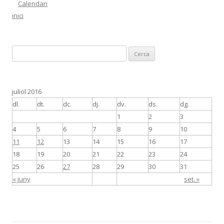
Calendari
inici
C
e
r
c
juliol 2016
a
dl.
dt.
dc.
dj.
dv.
ds.
dg.
:
1
2
3
4
5
6
7
8
9
10
11
12
13
14
15
16
17
18
19
20
21
22
23
24
25
26
27
28
29
30
31
« juny
set. »