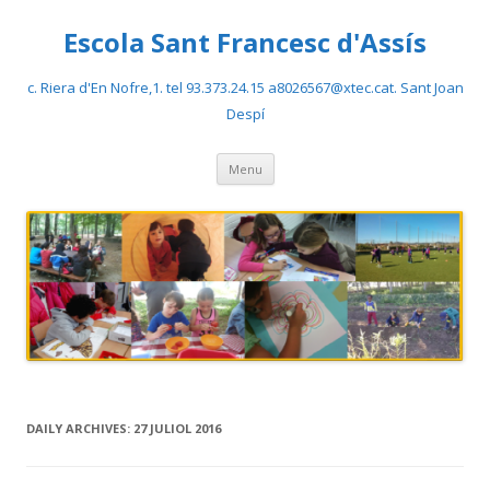
Escola Sant Francesc d'Assís
c. Riera d'En Nofre,1. tel 93.373.24.15 a8026567@xtec.cat. Sant Joan
Despí
Skip
Menu
to
content
DAILY ARCHIVES:
27 JULIOL 2016