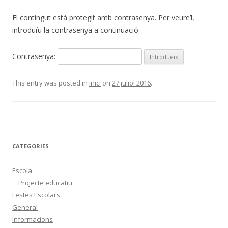
El contingut està protegit amb contrasenya. Per veure’l,
introduïu la contrasenya a continuació:
Contrasenya:
This entry was posted in
inici
on
27 juliol 2016
.
CATEGORIES
Escola
Projecte educatiu
Festes Escolars
General
Informacions