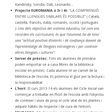
Kandinsky, Sorolla, Dalí, Leonardo…
Projecte EUROMANIA a 3r i 4t
: “LA COMPRENSIÓ
ENTRE LLENGÜES SIMILARS ÉS POSSIBLE” ( Català,
castellà, francès, italià, romanès, occità i portuguès
):
Uns dels objectius del sistema educatiu, tal com ens
recorden els currículums, és que l’alumnat ha de tenir
una “actitud positiva d’interès i de confiança davant de
l’aprenentatge de llengües estrangeres i per conèixer
altres llengües i cultures”.
Servei de préstec:
Tots els alumnes de primària
poden emportar-se a casa llibres de la biblioteca
escolar en préstec. Cada alumne té un carnet de la
biblioteca de l’escola. Es potencia el gust per la lectura i
la responsabilitat.
L’hort:
El curs 2013-14 els alumnes del Cicle Inicial van
començar a treballar en l’hort de l’escola amb l’objectiu
de conèixer i viure de prop el cicle vital de les plantes i
adquirir hàbits de respecte i de cura de l’entorn.