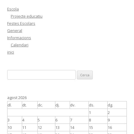
Escola
Projecte educatiu
Festes Escolars
General
Informacions
Calendari
inici
C
e
r
c
agost 2026
a
dl.
dt.
dc.
dj.
dv.
ds.
dg.
:
1
2
3
4
5
6
7
8
9
10
11
12
13
14
15
16