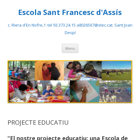
Escola Sant Francesc d'Assís
c. Riera d'En Nofre,1. tel 93.373.24.15 a8026567@xtec.cat. Sant Joan
Despí
Skip
Menu
to
content
PROJECTE EDUCATIU
“El nostre projecte educatiu: una Escola de