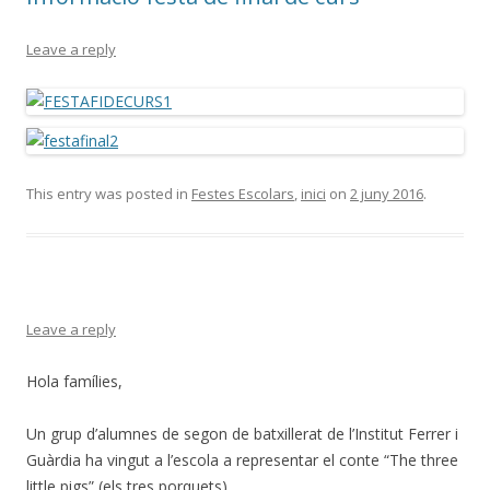
Leave a reply
This entry was posted in
Festes Escolars
,
inici
on
2 juny 2016
.
Leave a reply
Hola famílies,
Un grup d’alumnes de segon de batxillerat de l’Institut Ferrer i
Guàrdia ha vingut a l’escola a representar el conte “The three
little pigs” (els tres porquets).