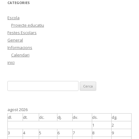
CATEGORIES
Escola
Projecte educatiu
Festes Escolars
General
Informacions
Calendari
inici
C
e
r
c
agost 2026
a
dl.
dt.
dc.
dj.
dv.
ds.
dg.
:
1
2
3
4
5
6
7
8
9