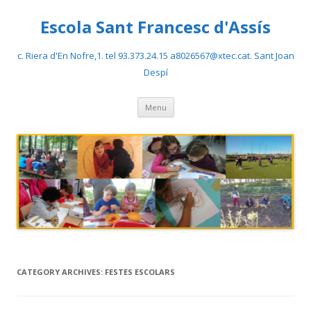
Escola Sant Francesc d'Assís
c. Riera d'En Nofre,1. tel 93.373.24.15 a8026567@xtec.cat. Sant Joan
Despí
Skip
Menu
to
content
CATEGORY ARCHIVES:
FESTES ESCOLARS