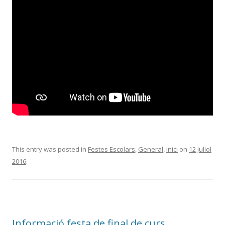
This entry was posted in
Festes Escolars
,
General
,
inici
on
12 juliol
2016
.
Informació festa de final de curs