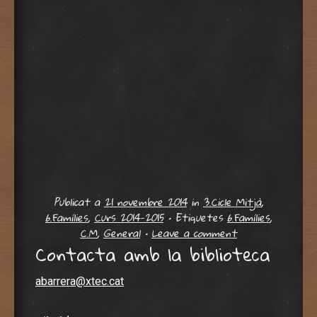
Publicat a
21 novembre 2014
in
3.Cicle Mitjà
,
6.Famílies
,
Curs 2014-2015
•
Etiquetes
6.Famílies
,
C.M
,
General
•
Leave a comment
Contacta amb la biblioteca
abarrera@xtec.cat