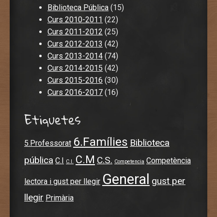
Biblioteca Pública
(15)
Curs 2010-2011
(22)
Curs 2011-2012
(25)
Curs 2012-2013
(42)
Curs 2013-2014
(74)
Curs 2014-2015
(42)
Curs 2015-2016
(30)
Curs 2016-2017
(16)
Etiquetes
6.Famílies
Biblioteca
5.Professorat
C.M
pública
C.S.
C.I
Competència
C.I.
Competencia
General
gust per
lectora i gust per llegir
llegir
Primària