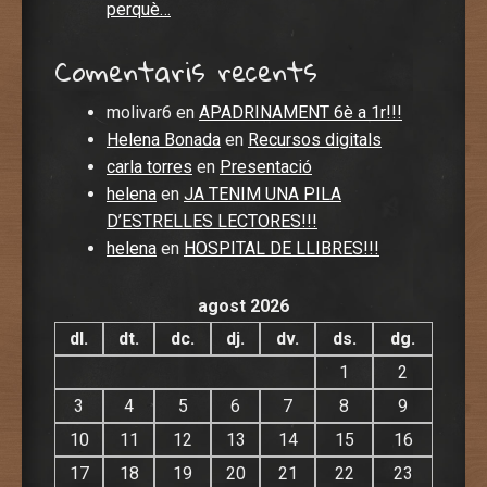
perquè…
Comentaris recents
molivar6
en
APADRINAMENT 6è a 1r!!!
Helena Bonada
en
Recursos digitals
carla torres
en
Presentació
helena
en
JA TENIM UNA PILA
D’ESTRELLES LECTORES!!!
helena
en
HOSPITAL DE LLIBRES!!!
agost 2026
dl.
dt.
dc.
dj.
dv.
ds.
dg.
1
2
3
4
5
6
7
8
9
10
11
12
13
14
15
16
17
18
19
20
21
22
23