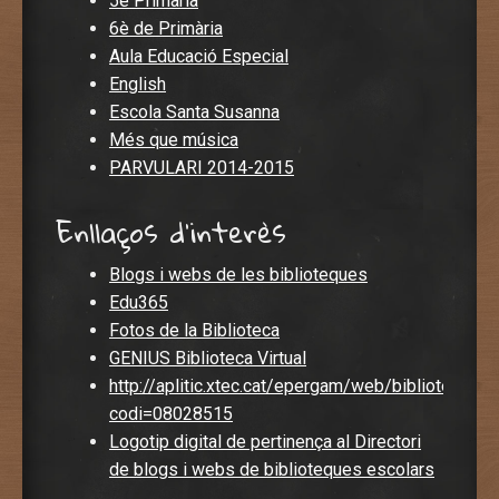
5è Primària
6è de Primària
Aula Educació Especial
English
Escola Santa Susanna
Més que música
PARVULARI 2014-2015
Enllaços d'interès
Blogs i webs de les biblioteques
Edu365
Fotos de la Biblioteca
GENIUS Biblioteca Virtual
http://aplitic.xtec.cat/epergam/web/biblioteca.jsp
codi=08028515
Logotip digital de pertinença al Directori
de blogs i webs de biblioteques escolars