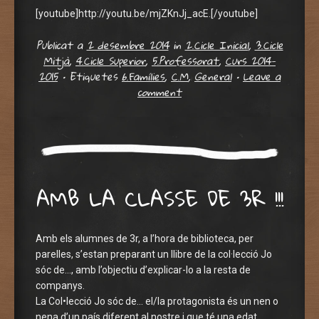
[youtube]http://youtu.be/mjZKnJj_acE.[/youtube]
Publicat a
2 desembre 2014
in
2.Cicle Inicial
,
3.Cicle
Mitjà
,
4.Cicle Superior
,
5.Professorat
,
Curs 2014-
2015
•
Etiquetes
6.Famílies
,
C.M
,
General
•
Leave a
comment
AMB LA CLASSE DE 3R !!!
Amb els alumnes de 3r, a l’hora de biblioteca, per
parelles, s’estan preparant un llibre de la col·lecció Jo
sóc de…, amb l’objectiu d’explicar-lo a la resta de
companys.
La Col•lecció Jo sóc de… el/la protagonista és un nen o
nena d’un país diferent al nostre i que té una edat