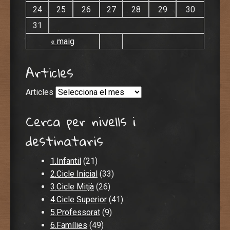
24
25
26
27
28
29
30
31
« maig
Articles
Articles
Cerca per nivells i
destinataris
1.Infantil
(21)
2.Cicle Inicial
(33)
3.Cicle Mitjà
(26)
4.Cicle Superior
(41)
5.Professorat
(9)
6.Famílies
(49)