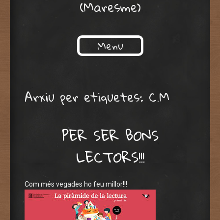
(Maresme)
Menu
Skip to content
Arxiu per etiquetes:
C.M
PER SER BONS
LECTORS!!!
Com més vegades ho feu millor!!!