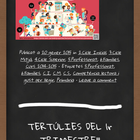
Publicat a
20 gener 2015
in
2.Cicle Inicial
,
3.Cicle
Mitjà
,
4.Cicle Superior
,
5.Professorat
,
6.Famílies
,
Curs 2014-2015
•
Etiquetes
5.Professorat
,
6.Famílies
,
C.I
,
C.M
,
C.S.
,
Competència lectora i
gust per llegir
,
Primària
•
Leave a comment
TERTÚLIES DEL 1r