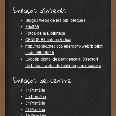
Enllaços d'interès
Blogs i webs de les biblioteques
Edu365
Fotos de la Biblioteca
GENIUS Biblioteca Virtual
http://aplitic.xtec.cat/epergam/web/biblioteca.jsp
codi=08028515
Logotip digital de pertinença al Directori
de blogs i webs de biblioteques escolars
Enllaços del centre
1r Primària
2n Primària
3r Primària
4t Primària