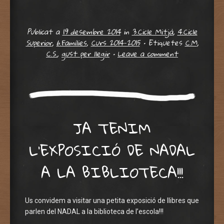
Publicat a
19 desembre 2014
in
3.Cicle Mitjà
,
4.Cicle
Superior
,
6.Famílies
,
Curs 2014-2015
•
Etiquetes
C.M
,
C.S.
,
gust per llegir
•
Leave a comment
JA TENIM
L’EXPOSICIÓ DE NADAL
A LA BIBLIOTECA!!!
Us convidem a visitar una petita exposició de llibres que
parlen del NADAL a la biblioteca de l’escola!!!