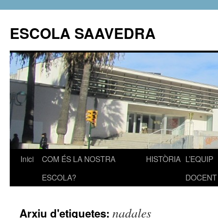
ESCOLA SAAVEDRA
Inici
COM ÉS LA NOSTRA
HISTÒRIA
L’EQUIP
Vés
ESCOLA?
DOCENT
al
contingut
nadales
Arxiu d'etiquetes: