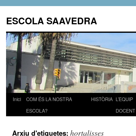
ESCOLA SAAVEDRA
Inici
COM ÉS LA NOSTRA
HISTÒRIA
L’EQUIP
Vés
ESCOLA?
DOCENT
al
contingut
hortalisses
Arxiu d'etiquetes: