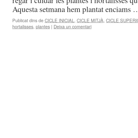
regar i cuidar les plantes i hortalisses q
Aquesta setmana hem plantat enciams
Publicat dins de
CICLE INICIAL
,
CICLE MITJÀ
,
CICLE SUPERI
hortalisses
,
plantes
|
Deixa un comentari