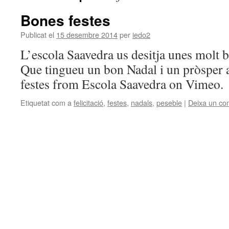
Bones festes
Publicat el
15 desembre 2014
per
iedo2
L’escola Saavedra us desitja unes molt b
Que tingueu un bon Nadal i un pròspe
festes from Escola Saavedra on Vimeo.
Etiquetat com a
felicitació
,
festes
,
nadals
,
peseble
|
Deixa un co