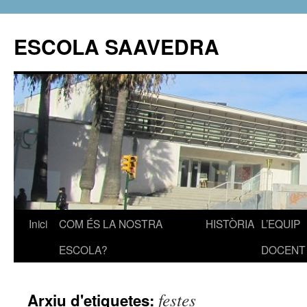
ESCOLA SAAVEDRA
Inici
COM ÉS LA NOSTRA
HISTÒRIA
L’EQUIP
Vés
ESCOLA?
DOCENT
al
contingut
festes
Arxiu d'etiquetes: