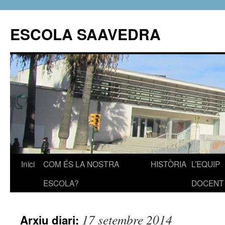
ESCOLA SAAVEDRA
Inici
COM ÉS LA NOSTRA
HISTÒRIA
L’EQUIP
Vés
ESCOLA?
DOCENT
al
contingut
17 setembre 2014
Arxiu diari: