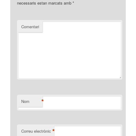
necessaris estan marcats amb
*
Comentari
*
Nom
*
Correu electrònic