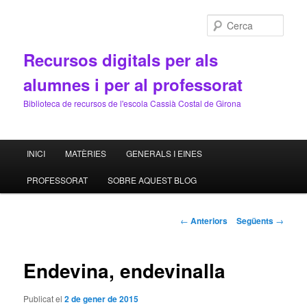
Cerca
Recursos digitals per als
alumnes i per al professorat
Biblioteca de recursos de l'escola Cassià Costal de Girona
Menú
INICI
MATÈRIES
GENERALS I EINES
Aneu
principal
PROFESSORAT
SOBRE AQUEST BLOG
al
contingut
Navegació
←
Anteriors
Següents
→
pels
principal
articles
Endevina, endevinalla
Publicat el
2 de gener de 2015