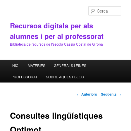
Cerca
Recursos digitals per als
alumnes i per al professorat
Biblioteca de recursos de l'escola Cassià Costal de Girona
Menú
INICI
MATÈRIES
GENERALS I EINES
Aneu
principal
PROFESSORAT
SOBRE AQUEST BLOG
al
contingut
Navegació
←
Anteriors
Següents
→
pels
principal
articles
Consultes lingüístiques
Optimot