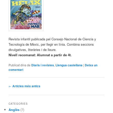
Revista infantil publicada pel Consejo Nacional de Ciencia y
Tecnología de Mèxic, per llegir en línia. Combina seccions
divulgatives, literàries i de lleure.
Nivell recomanat: Alumnat a partir de 4t.
Publicat dins de
Diaris i revistes
,
Llengua castellana
|
Deixa un
comentari
Navegació
←
Articles més antics
pels
articles
CATEGORIES
Anglès
(7)