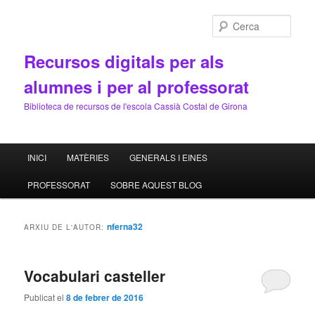
Cerca
Recursos digitals per als
alumnes i per al professorat
Biblioteca de recursos de l'escola Cassià Costal de Girona
Menú
INICI
MATÈRIES
GENERALS I EINES
Aneu
Aneu
principal
PROFESSORAT
SOBRE AQUEST BLOG
al
al
contingut
contingut
nferna32
ARXIU DE L'AUTOR:
principal
secundari
Vocabulari casteller
Publicat el
8 de febrer de 2016