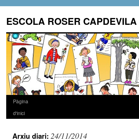
ESCOLA ROSER CAPDEVILA
Pàgina
Vés
d'inici
al
contingut
24/11/2014
Arxiu diari: