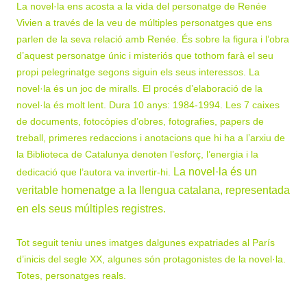
La novel·la ens acosta a la vida del personatge de Renée
Vivien a través de la veu de múltiples personatges que ens
parlen de la seva relació amb Renée. És sobre la figura i l’obra
d’aquest personatge únic i misteriós que tothom farà el seu
propi pelegrinatge segons siguin els seus interessos. La
novel·la és un joc de miralls.
El procés d’elaboració de la
novel·la és molt lent. Dura 10 anys: 1984-1994. Les 7 caixes
de documents, fotocòpies d’obres, fotografies, papers de
treball, primeres redaccions i anotacions que hi ha a l’arxiu de
la Biblioteca de Catalunya denoten l’esforç, l’energia i la
La novel·la és un
dedicació que l’autora va invertir-hi
.
veritable homenatge a la llengua catalana, representada
en els seus múltiples registres
.
Tot seguit teniu unes imatges dalgunes expatriades al París
d’inicis del segle XX, algunes són protagonistes de la novel·la.
Totes, personatges reals.