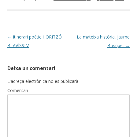
e
itt
m
b
er
p
o
ar
o
te
k
ix
Post
←
Itinerari poètic HORITZÓ
La mateixa història, Jaume
navigation
BLAVÍSSIM
Bosquet
→
Deixa un comentari
L'adreça electrònica no es publicarà
Comentari