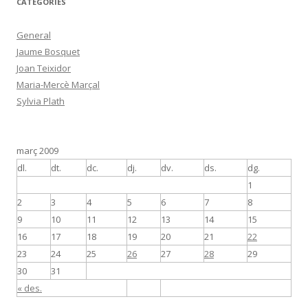
CATEGORIES
General
Jaume Bosquet
Joan Teixidor
Maria-Mercè Marçal
Sylvia Plath
març 2009
dl.
dt.
dc.
dj.
dv.
ds.
dg.
1
2
3
4
5
6
7
8
9
10
11
12
13
14
15
16
17
18
19
20
21
22
23
24
25
26
27
28
29
30
31
« des.