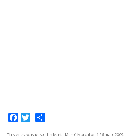
F
T
C
ac
w
o
This entry was posted in
Maria-Mercè Marçal
on
1,26 març 2009
.