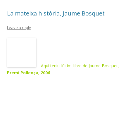
o
te
La mateixa història, Jaume Bosquet
k
ix
Leave a reply
Aquí teniu l’últim llibre de Jaume Bosquet,
Premi Pollença, 2006
.