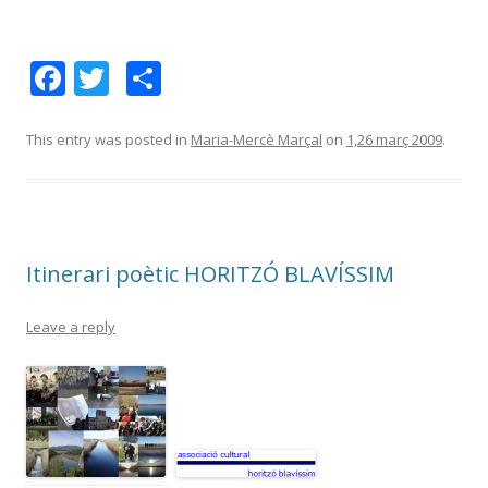
F
T
C
ac
w
o
e
itt
m
This entry was posted in
Maria-Mercè Marçal
on
1,26 març 2009
.
b
er
p
o
ar
o
te
Itinerari poètic HORITZÓ BLAVÍSSIM
k
ix
Leave a reply