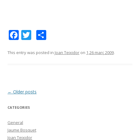
F
T
C
ac
w
o
e
itt
m
This entry was posted in
Joan Teixidor
on
1,26 març 2009
.
b
er
p
o
ar
o
te
k
ix
Post
←
Older posts
navigation
CATEGORIES
General
Jaume Bosquet
Joan Teixidor