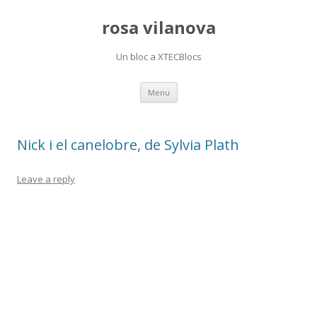
rosa vilanova
Un bloc a XTECBlocs
Skip
Menu
to
content
Nick i el canelobre, de Sylvia Plath
Leave a reply