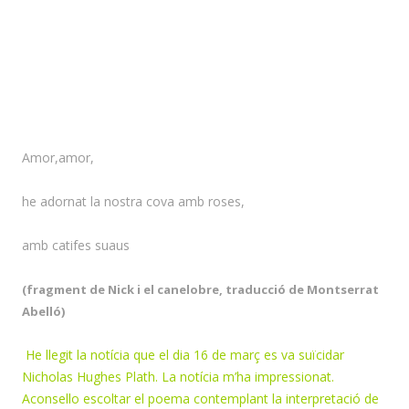
Amor,amor,
he adornat la nostra cova amb roses,
amb catifes suaus
(fragment de Nick i el canelobre, traducció de Montserrat
Abelló)
He llegit la notícia que e
l dia 16 de març es va suïcidar
Nicholas Hughes Plath. La notícia m’ha impressionat.
Aconsello escoltar el poema contemplant la interpretació de