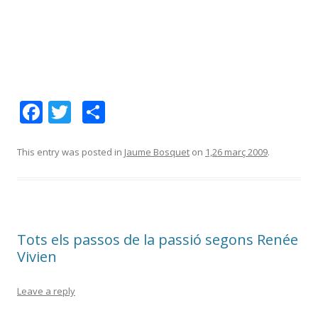
F
T
C
ac
w
o
e
itt
m
This entry was posted in
Jaume Bosquet
on
1,26 març 2009
.
b
er
p
o
ar
o
te
Tots els passos de la passió segons Renée
k
ix
Vivien
Leave a reply