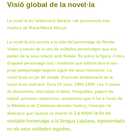
Visió global de la novel·la
La novel·la és l’elaboració literària i de pensament més
madura de Maria-Mercè Marçal.
La novel·la ens acosta a la vida del personatge de Renée
Vivien a través de la veu de múltiples personatges que ens
parlen de la seva relació amb Renée. És sobre la figura i l’obra
d’aquest personatge únic i misteriós que tothom farà el seu
propi pelegrinatge segons siguin els seus interessos. La
novel·la és un joc de miralls.
El procés d’elaboració de la
novel·la és molt lent. Dura 10 anys: 1984-1994. Les 7 caixes
de documents, fotocòpies d’obres, fotografies, papers de
treball, primeres redaccions i anotacions que hi ha a l’arxiu de
la Biblioteca de Catalunya denoten l’esforç, l’energia i la
La novel·la és un
dedicació que l’autora va invertir-hi
.
veritable homenatge a la llengua catalana, representada
en els seus múltiples registres
.