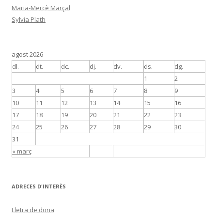
Maria-Mercè Marçal
Sylvia Plath
agost 2026
dl.
dt.
dc.
dj.
dv.
ds.
dg.
1
2
3
4
5
6
7
8
9
10
11
12
13
14
15
16
17
18
19
20
21
22
23
24
25
26
27
28
29
30
31
« març
ADRECES D'INTERÈS
Lletra de dona