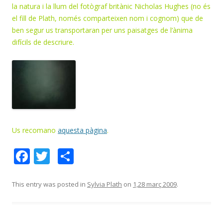
la natura i la llum del fotògraf britànic Nicholas Hughes (no és
el fill de Plath, només comparteixen nom i cognom) que de
ben segur us transportaran per uns paisatges de l’ànima
difícils de descriure.
Us recomano
aquesta pàgina
.
F
T
C
ac
w
o
e
itt
m
This entry was posted in
Sylvia Plath
on
1,28 març 2009
.
b
er
p
o
ar