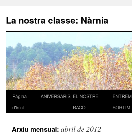
La nostra classe: Nàrnia
Pàgina
ANIVERSARIS
EL NOSTRE
ENTREM 
Vés
d'inici
RACÓ
SORTIM
al
contingut
abril de 2012
Arxiu mensual: